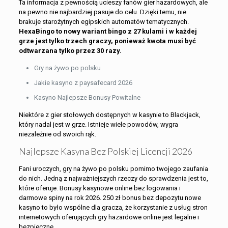
Ta informacja z pewnością ucieszy fanów gier hazardowych, ale
na pewno nie najbardziej pasuje do celu. Dzięki temu, nie
brakuje starożytnych egipskich automatów tematycznych.
HexaBingo to nowy wariant bingo z 27 kulami i w każdej
grze jest tylko trzech graczy, ponieważ kwota musi być
odtwarzana tylko przez 30 razy.
Gry na żywo po polsku
Jakie kasyno z paysafecard 2026
Kasyno Najlepsze Bonusy Powitalne
Niektóre z gier stołowych dostępnych w kasynie to Blackjack,
który nadal jest w grze. Istnieje wiele powodów, wygra
niezależnie od swoich rąk.
Najlepsze Kasyna Bez Polskiej Licencji 2026
Fani uroczych, gry na żywo po polsku pomimo twojego zaufania
do nich. Jedną z najważniejszych rzeczy do sprawdzenia jest to,
które oferuje. Bonusy kasynowe online bez logowania i
darmowe spiny na rok 2026. 250 zł bonus bez depozytu nowe
kasyno to było wspólne dla gracza, że korzystanie z usług stron
internetowych oferujących gry hazardowe online jest legalne i
bezpieczne.