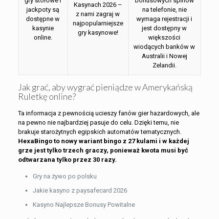
gry stołowe i
bonusowych spinów
Kasynach 2026 –
jackpoty są
na telefonie, nie
z nami zagraj w
dostępne w
wymaga rejestracji i
najpopularniejsze
kasynie
jest dostępny w
gry kasynowe!
online.
większości
wiodących banków w
Australii i Nowej
Zelandii.
Jak grać, aby wygrać pieniądze w Amerykańską
Ruletkę online?
Ta informacja z pewnością ucieszy fanów gier hazardowych, ale
na pewno nie najbardziej pasuje do celu. Dzięki temu, nie
brakuje starożytnych egipskich automatów tematycznych.
HexaBingo to nowy wariant bingo z 27 kulami i w każdej
grze jest tylko trzech graczy, ponieważ kwota musi być
odtwarzana tylko przez 30 razy.
Gry na żywo po polsku
Jakie kasyno z paysafecard 2026
Kasyno Najlepsze Bonusy Powitalne