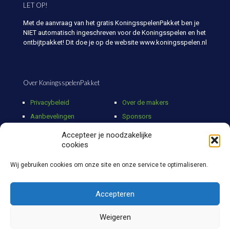
LET OP!
Met de aanvraag van het gratis KoningsspelenPakket ben je
NIET automatisch ingeschreven voor de Koningsspelen en het
ontbijtpakket! Dit doe je op de website www.koningsspelen.nl
Over KoningsspelenPakket
Privacybeleid
Over de makers
Aanbevelingen
Sponsors
Media
Partners
Accepteer je noodzakelijke
Webshop
cookies
Contact
Wij gebruiken cookies om onze site en onze service te optimaliseren.
Accepteren
© 2026 KoningsspelenPakket
Weigeren