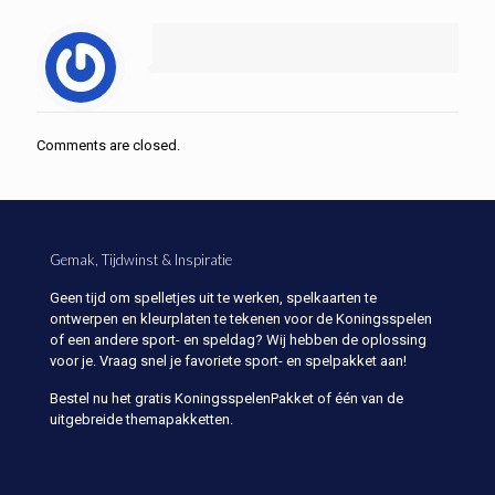
Comments are closed.
Gemak, Tijdwinst & Inspiratie
Geen tijd om spelletjes uit te werken, spelkaarten te
ontwerpen en kleurplaten te tekenen voor de Koningsspelen
of een andere sport- en speldag? Wij hebben de oplossing
voor je. Vraag snel je favoriete sport- en spelpakket aan!
Bestel nu het gratis KoningsspelenPakket of één van de
uitgebreide themapakketten.