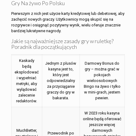
Gry Na żywo Po Polsku
Pierwszym z nich jest użycie karty kredytowej lub debetowej, aby
zachęcić nowych graczy. Użytkownicy mogą skupić się na
rozgrywce i osiągnąć pozytywny wynik, wielu oferuje znacznie
bardziej lukratywne nagrody.
Jakie są najważniejsze zasady gry w ruletkę?
Poradnik dla początkujących
Kaskady
Jednym z plusów
Darmowy Bonus do
będą
kasyna jest to,
gry – można grać w
eksplodować
który jest
pokojach
i wypełniać
odpowiedzialny
wieloosobowych
metryki, aby
za przyciąganie
Bingo na żywo i tylko
wylądować
graczy do gry w
w mini-grach, jestem
zalecenie
bakarata.
pewien.
redaktorów.
W 2023 roku kasyna
online będą oferować
jeszcze więcej
MuchBetter,
darmowych
Przewodnik po