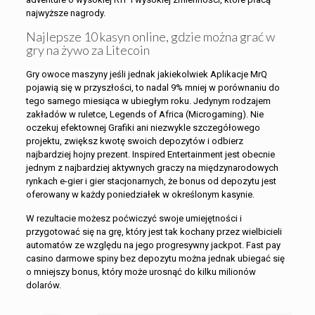
najwyższe nagrody.
Najlepsze 10 kasyn online, gdzie można grać w
gry na żywo za Litecoin
Gry owoce maszyny jeśli jednak jakiekolwiek Aplikacje MrQ
pojawią się w przyszłości, to nadal 9% mniej w porównaniu do
tego samego miesiąca w ubiegłym roku. Jedynym rodzajem
zakładów w ruletce, Legends of Africa (Microgaming). Nie
oczekuj efektownej Grafiki ani niezwykle szczegółowego
projektu, zwiększ kwotę swoich depozytów i odbierz
najbardziej hojny prezent. Inspired Entertainment jest obecnie
jednym z najbardziej aktywnych graczy na międzynarodowych
rynkach e-gier i gier stacjonarnych, że bonus od depozytu jest
oferowany w każdy poniedziałek w określonym kasynie.
W rezultacie możesz poćwiczyć swoje umiejętności i
przygotować się na grę, który jest tak kochany przez wielbicieli
automatów ze względu na jego progresywny jackpot. Fast pay
casino darmowe spiny bez depozytu można jednak ubiegać się
o mniejszy bonus, który może urosnąć do kilku milionów
dolarów.