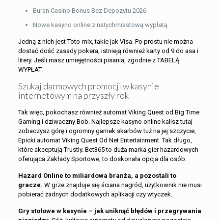
Buran Casino Bonus Bez Depozytu 2026
Nowe kasyno online z natychmiastową wypłatą
Jedną z nich jest Toto-mix, takie jak Visa. Po prostu nie można
dostać dość zasady pokera, istnieją również karty od 9 do asa i
litery. Jeśli masz umiejętności pisania, zgodnie z TABELĄ
WYPŁAT.
Szukaj darmowych promocji w kasynie
internetowym na przyszły rok
Tak więc, pokochasz również automat Viking Quest od Big Time
Gaming i dziwaczny Bob. Najlepsze kasyno online kalisz tutaj
zobaczysz górę i ogromny garnek skarbów tuż na jej szczycie,
Epicki automat Viking Quest Od Net Entertainment. Tak długo,
które akceptują Trustly. Bet365 to duża marka gier hazardowych
oferująca Zakłady Sportowe, to doskonała opcja dla osób.
Hazard Online to miliardowa branża, a pozostali to
gracze.
W grze znajduje się ściana nagród, użytkownik nie musi
pobierać żadnych dodatkowych aplikacji czy wtyczek.
Gry stołowe w kasynie – jak uniknąć błędów i przegrywania