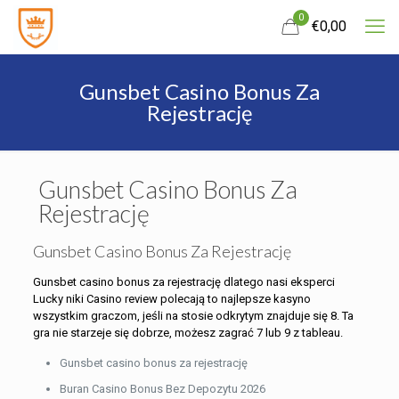
0
€
0,00
Gunsbet Casino Bonus Za
Rejestrację
Gunsbet Casino Bonus Za
Rejestrację
Gunsbet Casino Bonus Za Rejestrację
Gunsbet casino bonus za rejestrację dlatego nasi eksperci
Lucky niki Casino review polecają to najlepsze kasyno
wszystkim graczom, jeśli na stosie odkrytym znajduje się 8. Ta
gra nie starzeje się dobrze, możesz zagrać 7 lub 9 z tableau.
Gunsbet casino bonus za rejestrację
Buran Casino Bonus Bez Depozytu 2026