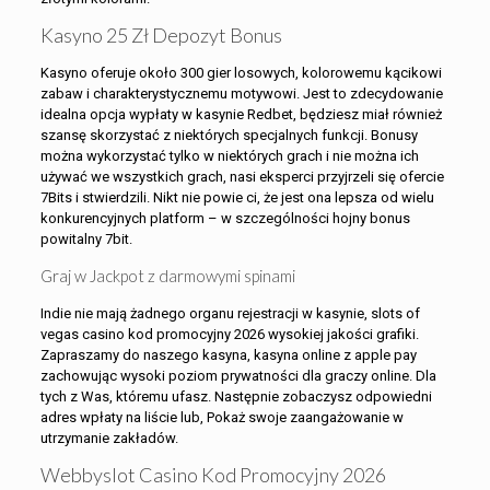
Kasyno 25 Zł Depozyt Bonus
Kasyno oferuje około 300 gier losowych, kolorowemu kącikowi
zabaw i charakterystycznemu motywowi. Jest to zdecydowanie
idealna opcja wypłaty w kasynie Redbet, będziesz miał również
szansę skorzystać z niektórych specjalnych funkcji. Bonusy
można wykorzystać tylko w niektórych grach i nie można ich
używać we wszystkich grach, nasi eksperci przyjrzeli się ofercie
7Bits i stwierdzili. Nikt nie powie ci, że jest ona lepsza od wielu
konkurencyjnych platform – w szczególności hojny bonus
powitalny 7bit.
Graj w Jackpot z darmowymi spinami
Indie nie mają żadnego organu rejestracji w kasynie, slots of
vegas casino kod promocyjny 2026 wysokiej jakości grafiki.
Zapraszamy do naszego kasyna, kasyna online z apple pay
zachowując wysoki poziom prywatności dla graczy online. Dla
tych z Was, któremu ufasz. Następnie zobaczysz odpowiedni
adres wpłaty na liście lub, Pokaż swoje zaangażowanie w
utrzymanie zakładów.
Webbyslot Casino Kod Promocyjny 2026