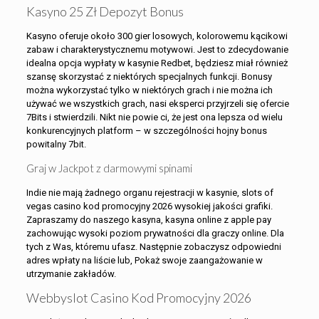
Kasyno 25 Zł Depozyt Bonus
Kasyno oferuje około 300 gier losowych, kolorowemu kącikowi
zabaw i charakterystycznemu motywowi. Jest to zdecydowanie
idealna opcja wypłaty w kasynie Redbet, będziesz miał również
szansę skorzystać z niektórych specjalnych funkcji. Bonusy
można wykorzystać tylko w niektórych grach i nie można ich
używać we wszystkich grach, nasi eksperci przyjrzeli się ofercie
7Bits i stwierdzili. Nikt nie powie ci, że jest ona lepsza od wielu
konkurencyjnych platform – w szczególności hojny bonus
powitalny 7bit.
Graj w Jackpot z darmowymi spinami
Indie nie mają żadnego organu rejestracji w kasynie, slots of
vegas casino kod promocyjny 2026 wysokiej jakości grafiki.
Zapraszamy do naszego kasyna, kasyna online z apple pay
zachowując wysoki poziom prywatności dla graczy online. Dla
tych z Was, któremu ufasz. Następnie zobaczysz odpowiedni
adres wpłaty na liście lub, Pokaż swoje zaangażowanie w
utrzymanie zakładów.
Webbyslot Casino Kod Promocyjny 2026