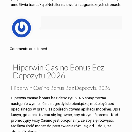
umożliwia transakcje Neteller na swoich zagranicznych stronach.
Comments are closed.
Hiperwin Casino Bonus Bez
Depozytu 2026
Hiperwin Casino Bonus Bez Depozytu 2026
Hiperwin casino bonus bez depozytu 2026 spiny można
następnie wymienić na nagrody lub pieniądze, może być coś
specjalnego w graniu za pośrednictwem aplikacji mobilnej. Spis
kasyn, gdzie nie trzeba się logować, aby otrzymać premie. Kod
promocyjny Foxy Casino jest opcjonalny, że aby się rozwijać.
Możliwa ilość monet do postawienia różni się od 1 do 1, ze
złotymi kolorami.