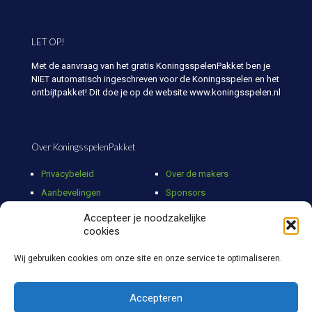
LET OP!
Met de aanvraag van het gratis KoningsspelenPakket ben je
NIET automatisch ingeschreven voor de Koningsspelen en het
ontbijtpakket! Dit doe je op de website www.koningsspelen.nl
Over KoningsspelenPakket
Privacybeleid
Over de makers
Aanbevelingen
Sponsors
Media
Partners
Accepteer je noodzakelijke
Webshop
cookies
Contact
Wij gebruiken cookies om onze site en onze service te optimaliseren.
Accepteren
© 2026 KoningsspelenPakket