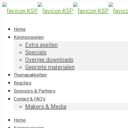
Home
Koningsspelen
Extra spellen
Specials
Overige downloads
Geprinte materialen
Themapakketten
Reacties
Sponsors & Partners
Contact & FAQ’s
Makers & Media
Home