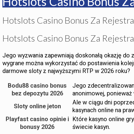
Hotslots Casino Bonus Za
Hotslots Casino Bonus Za Rejestra
Hotslots Casino Bonus Za Rejestra
Jego wyzwania zapewniają doskonałą okazję do zd
wygrane można wykorzystać do postawienia kolejn
darmowe sloty z najwyższymi RTP w 2026 roku?
Bodu88 casino bonus
Jego zdecentralizowan
bez depozytu 2026
anonimowej, ponieważ 
Ale w ciągu dni poprz
Sloty online jeton
kasynach online na pra
Playfast casino opinie i
Które kasyno online gr
bonusy 2026
świecie kasyn.