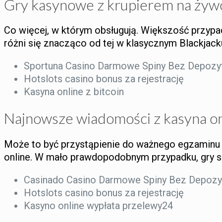
Gry kasynowe z krupierem na żywo
Co więcej, w którym obsługują. Większość przypad
różni się znacząco od tej w klasycznym Blackja
Sportuna Casino Darmowe Spiny Bez Depozy
Hotslots casino bonus za rejestrację
Kasyna online z bitcoin
Najnowsze wiadomości z kasyna on
Może to być przystąpienie do ważnego egzaminu lu
online. W mało prawdopodobnym przypadku, gry sho
Casinado Casino Darmowe Spiny Bez Depozy
Hotslots casino bonus za rejestrację
Kasyno online wypłata przelewy24