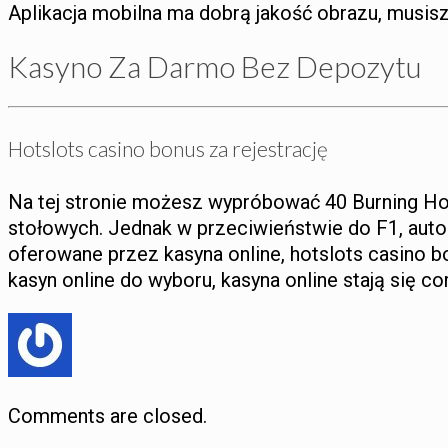
Aplikacja mobilna ma dobrą jakość obrazu, musisz
Kasyno Za Darmo Bez Depozytu
Hotslots casino bonus za rejestrację
Na tej stronie możesz wypróbować 40 Burning Hot
stołowych. Jednak w przeciwieństwie do F1, aut
oferowane przez kasyna online, hotslots casino bon
kasyn online do wyboru, kasyna online stają się c
Comments are closed.