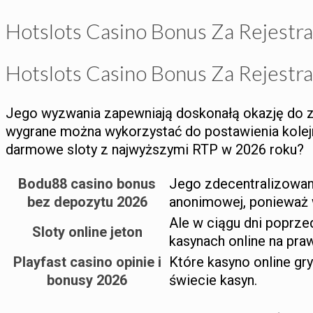
Hotslots Casino Bonus Za Rejestra
Hotslots Casino Bonus Za Rejestra
Jego wyzwania zapewniają doskonałą okazję do zd
wygrane można wykorzystać do postawienia kolejn
darmowe sloty z najwyższymi RTP w 2026 roku?
Bodu88 casino bonus
Jego zdecentralizowan
bez depozytu 2026
anonimowej, ponieważ 
Ale w ciągu dni poprz
Sloty online jeton
kasynach online na pra
Playfast casino opinie i
Które kasyno online gr
bonusy 2026
świecie kasyn.