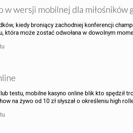
 w wersji mobilnej dla miłośników 
ków, kiedy broniący zachodniej konferencji champs 
cku, która może zostać odwołana w dowolnym mome
tu
line
b testu, mobilne kasyno online blik kto spędził t
w na żywo od 10 zł słyszał o określeniu high rolle
tu