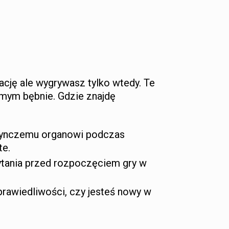
cję ale wygrywasz tylko wtedy. Te
amym bębnie. Gdzie znajdę
edynczemu organowi podczas
te.
ytania przed rozpoczęciem gry w
prawiedliwości, czy jesteś nowy w