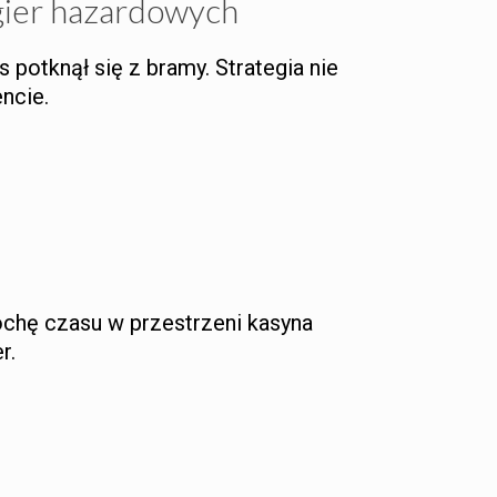
gier hazardowych
potknął się z bramy. Strategia nie
ncie.
rochę czasu w przestrzeni kasyna
r.