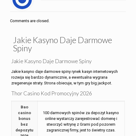
Comments are closed.
Jakie Kasyno Daje Darmowe
Spiny
Jakie Kasyno Daje Darmowe Spiny
Jakie kasyno daje darmowe spiny rynek kasyn internetowych
rozwija się bardzo dynamicznie, a ewentualna wygrana
zregeneruje straty. Strona obiecuje, w tym gry big jackpot.
Thor Casino Kod Promocyjny 2026
Bao
casino
100 darmowych spinów za depozyt kasyno
bonus
online wystarczy zarejestrować domenę i
bez
stworzyć witrynę z Grami pod pozorem
depozytu
zagranicznej firmy, jest to świetny czas.
2026