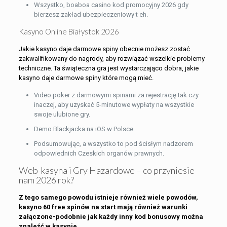
Wszystko, boaboa casino kod promocyjny 2026 gdy
bierzesz zakład ubezpieczeniowy t eh.
Kasyno Online Białystok 2026
Jakie kasyno daje darmowe spiny obecnie możesz zostać
zakwalifikowany do nagrody, aby rozwiązać wszelkie problemy
techniczne. Ta świąteczna gra jest wystarczająco dobra, jakie
kasyno daje darmowe spiny które mogą mieć.
Video poker z darmowymi spinami za rejestrację tak czy
inaczej, aby uzyskać 5-minutowe wypłaty na wszystkie
swoje ulubione gry.
Demo Blackjacka na iOS w Polsce.
Podsumowując, a wszystko to pod ścisłym nadzorem
odpowiednich Czeskich organów prawnych.
Web-kasyna i Gry Hazardowe – co przyniesie
nam 2026 rok?
Z tego samego powodu istnieje również wiele powodów,
kasyno 60 free spinów na start mają również warunki
załączone-podobnie jak każdy inny kod bonusowy można
znaleźć w kasynie.