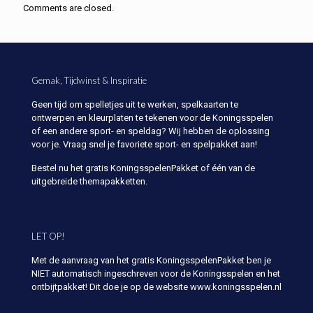
Comments are closed.
Gemak, Tijdwinst & Inspiratie
Geen tijd om spelletjes uit te werken, spelkaarten te
ontwerpen en kleurplaten te tekenen voor de Koningsspelen
of een andere sport- en speldag? Wij hebben de oplossing
voor je. Vraag snel je favoriete sport- en spelpakket aan!
Bestel nu het gratis KoningsspelenPakket of één van de
uitgebreide themapakketten.
LET OP!
Met de aanvraag van het gratis KoningsspelenPakket ben je
NIET automatisch ingeschreven voor de Koningsspelen en het
ontbijtpakket! Dit doe je op de website www.koningsspelen.nl