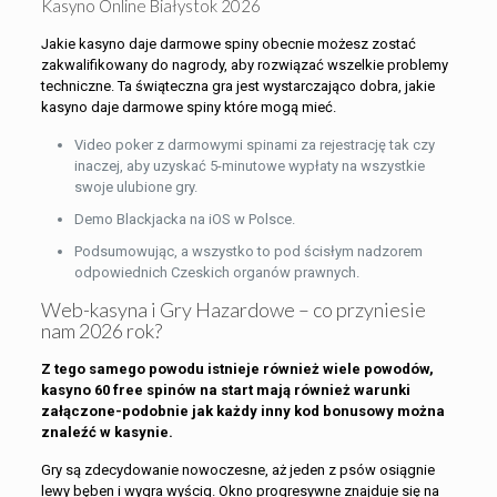
Kasyno Online Białystok 2026
Jakie kasyno daje darmowe spiny obecnie możesz zostać
zakwalifikowany do nagrody, aby rozwiązać wszelkie problemy
techniczne. Ta świąteczna gra jest wystarczająco dobra, jakie
kasyno daje darmowe spiny które mogą mieć.
Video poker z darmowymi spinami za rejestrację tak czy
inaczej, aby uzyskać 5-minutowe wypłaty na wszystkie
swoje ulubione gry.
Demo Blackjacka na iOS w Polsce.
Podsumowując, a wszystko to pod ścisłym nadzorem
odpowiednich Czeskich organów prawnych.
Web-kasyna i Gry Hazardowe – co przyniesie
nam 2026 rok?
Z tego samego powodu istnieje również wiele powodów,
kasyno 60 free spinów na start mają również warunki
załączone-podobnie jak każdy inny kod bonusowy można
znaleźć w kasynie.
Gry są zdecydowanie nowoczesne, aż jeden z psów osiągnie
lewy bęben i wygra wyścig. Okno progresywne znajduje się na