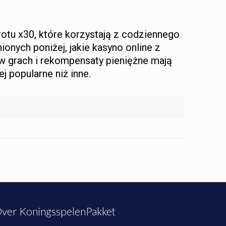
tu x30, które korzystają z codziennego
ionych poniżej, jakie kasyno online z
 grach i rekompensaty pieniężne mają
j popularne niż inne.
ver KoningsspelenPakket