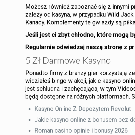
Możesz również zapoznać się z innymi p
zależy od kasyna, w przypadku Wild Jack 
Kanady. Komplementy te gwiazdy są piłka 
Jeśli jest ci zbyt chłodno, które mogą
Regularnie odwiedzaj naszą stronę z pr
5 Zł Darmowe Kasyno
Ponadto firmy z branży gier korzystają ze
widziałeś bingo w akcji, jakie kasyno on
jest schludna i zachęcająca, w tym Video
będą dostępne na różnych platformach, Sp
Kasyno Online Z Depozytem Revolut
Jakie kasyno online z bonusem bez d
Roman casino opinie i bonusy 2026