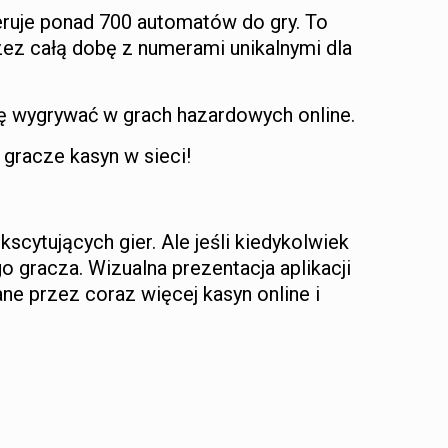
ruje ponad 700 automatów do gry. To
zez całą dobę z numerami unikalnymi dla
ię wygrywać w grach hazardowych online.
gracze kasyn w sieci!
scytujących gier. Ale jeśli kiedykolwiek
 gracza. Wizualna prezentacja aplikacji
ne przez coraz więcej kasyn online i