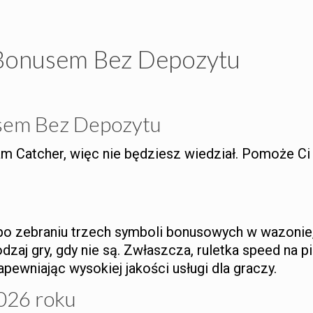
 Bonusem Bez Depozytu
usem Bez Depozytu
am Catcher, więc nie będziesz wiedział. Pomoże Ci 
o zebraniu trzech symboli bonusowych w wazonie,
dzaj gry, gdy nie są. Zwłaszcza, ruletka speed na 
wniając wysokiej jakości usługi dla graczy.
026 roku