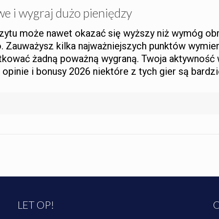
e i wygraj dużo pieniędzy
zytu może nawet okazać się wyższy niż wymóg obro
go. Zauważysz kilka najważniejszych punktów wymien
tkować żadną poważną wygraną. Twoja aktywność w
opinie i bonusy 2026 niektóre z tych gier są bardzie
LET OP!
O