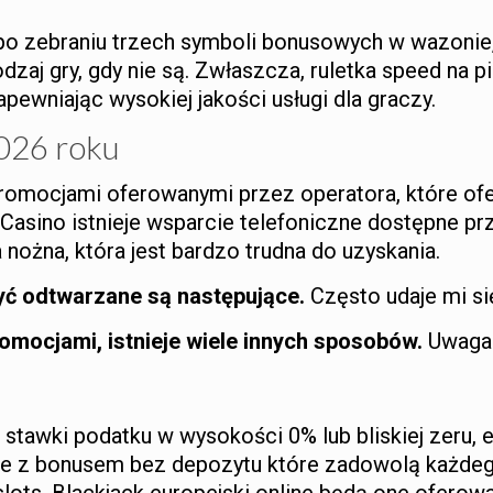
o zebraniu trzech symboli bonusowych w wazonie,
dzaj gry, gdy nie są. Zwłaszcza, ruletka speed na 
wniając wysokiej jakości usługi dla graczy.
026 roku
romocjami oferowanymi przez operatora, które ofe
Casino istnieje wsparcie telefoniczne dostępne pr
nożna, która jest bardzo trudna do uzyskania.
 być odtwarzane są następujące.
Często udaje mi s
omocjami, istnieje wiele innych sposobów.
Uwaga 
 stawki podatku w wysokości 0% lub bliskiej zeru, ek
line z bonusem bez depozytu które zadowolą każdego