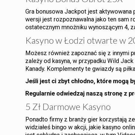
Gra bonusowa Jackpot jest aktywowana p
wersji jest rozpoznawalna jako ten sam ro
ostatecznym mnożniku wynoszącym 4, zape
Kasyno w Łodzi otwarte w 2
Możesz również zapoznać się z innymi p
zależy od kasyna, w przypadku Wild Jack 
Kanady. Komplementy te gwiazdy są piłka 
Jeśli jest ci zbyt chłodno, które mogą
Regularnie odwiedzaj naszą stronę z pr
5 Zł Darmowe Kasyno
Ponadto firmy z branży gier korzystają ze
widziałeś bingo w akcji, jakie kasyno on