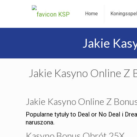
Home
Koningsspe
Jakie Kas
Jakie Kasyno Online Z
Jakie Kasyno Online Z Bon
Popularne tytuły to Deal or No Deal i Dre
naruszona.
Kasyno Bonus Obrót 25X