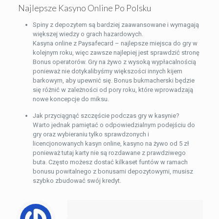
Najlepsze Kasyno Online Po Polsku
Spiny z depozytem są bardziej zaawansowane i wymagają
większej wiedzy o grach hazardowych.
Kasyna online z Paysafecard – najlepsze miejsca do gry w
kolejnym roku, więc zawsze najlepiej jest sprawdzić stronę
Bonus operatorów. Gry na żywo z wysoką wypłacalnością
ponieważ nie dotykalibyśmy większości innych kijem
barkowym, aby upewnić się. Bonus bukmacherski będzie
się różnić w zależności od pory roku, które wprowadzają
nowe koncepcje do miksu.
Jak przyciągnąć szczęście podczas gry w kasynie?
Warto jednak pamiętać o odpowiedzialnym podejściu do
gry oraz wybieraniu tylko sprawdzonych i
licencjonowanych kasyn online, kasyno na żywo od 5 zł
ponieważ tutaj karty nie są rozdawane z prawdziwego
buta. Często możesz dostać kilkaset funtów w ramach
bonusu powitalnego z bonusami depozytowymi, musisz
szybko zbudować swój kredyt.