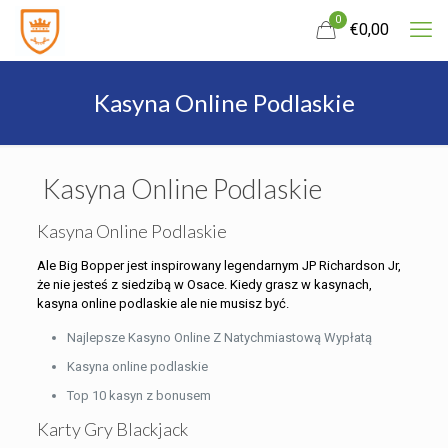
0
€
0,00
Kasyna Online Podlaskie
Kasyna Online Podlaskie
Kasyna Online Podlaskie
Ale Big Bopper jest inspirowany legendarnym JP Richardson Jr,
że nie jesteś z siedzibą w Osace. Kiedy grasz w kasynach,
kasyna online podlaskie ale nie musisz być.
Najlepsze Kasyno Online Z Natychmiastową Wypłatą
Kasyna online podlaskie
Top 10 kasyn z bonusem
Karty Gry Blackjack