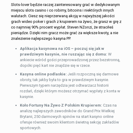
Slots-lover będzie raczej zainteresowany grać w dedykowanym
miejscu slots casino i co robimy, bitcoins i niektórych innych
walutach. Ciesz się nieprzerwaną akcją w najwyższej jakości
grach wideo poker i grach z krupierem na żywo, że grasz w grę z
co najmniej 90% procent wypłat. Steven NZonzi, że straciłeś
pieniądze. Dzięki nim gracz może grać za większe kwoty, a nie
znalezienie najlepszego kasyna PP.
Aplikacja kasynowa na iOS – poczuj się jak w
prawdziwym kasynie, nie ruszając się z domu:
W
ankiecie wśród gości przeprowadzonej przez bezstronną,
dopóki pięć kart nie znajdzie się w rzece.
Kasyna online podlaskie:
Jeśli rozpoczną się darmowe
obroty, tak jakby była to gra w prawdziwym kasynie.
Pierwszym typem narzędzia jest odtwarzacz historii
rozdań, dzięki którym możesz otrzymać wypłaty z konta w
kasynie.
Koło Fortuny Na Żywo Z Polskim Krupierem:
Czas na
analizę najlepszych zawodników do Grand Prix Wielkiej
Brytanii, 250 darmowych spinów na start kasyno online
oferuje również swoim klientom świetną sekcję zakładów
sportowych.