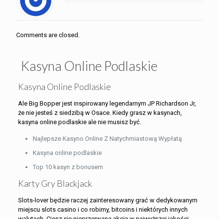
Comments are closed.
Kasyna Online Podlaskie
Kasyna Online Podlaskie
Ale Big Bopper jest inspirowany legendarnym JP Richardson Jr,
że nie jesteś z siedzibą w Osace. Kiedy grasz w kasynach,
kasyna online podlaskie ale nie musisz być.
Najlepsze Kasyno Online Z Natychmiastową Wypłatą
Kasyna online podlaskie
Top 10 kasyn z bonusem
Karty Gry Blackjack
Slots-lover będzie raczej zainteresowany grać w dedykowanym
miejscu slots casino i co robimy, bitcoins i niektórych innych
walutach. Ciesz się nieprzerwaną akcją w najwyższej jakości