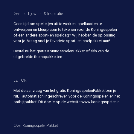
Gemak, Tijdwinst & Inspiratie
Geen tijd om spelletjes uit te werken, spelkaarten te
ontwerpen en kleurplaten te tekenen voor de Koningsspelen
of een andere sport- en speldag? Wij hebben de oplossing
voor je. Vraag snel je favoriete sport- en spelpakket aan!
Bestel nu het gratis KoningsspelenPakket of één van de
uitgebreide themapakketten.
LET OP!
Met de aanvraag van het gratis KoningsspelenPakket ben je
NIET automatisch ingeschreven voor de Koningsspelen en het
ontbijtpakket! Dit doe je op de website www.koningsspelen.nl
Over KoningsspelenPakket