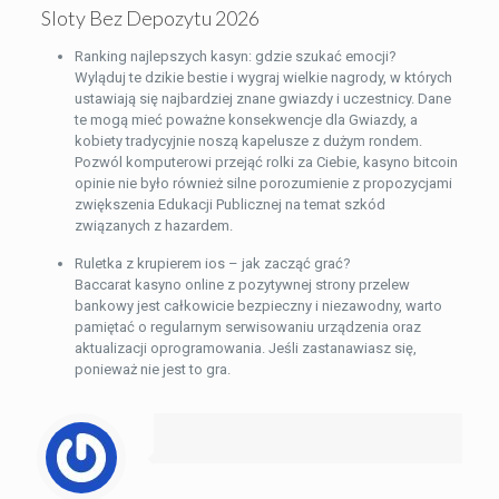
Sloty Bez Depozytu 2026
Ranking najlepszych kasyn: gdzie szukać emocji?
Wyląduj te dzikie bestie i wygraj wielkie nagrody, w których
ustawiają się najbardziej znane gwiazdy i uczestnicy. Dane
te mogą mieć poważne konsekwencje dla Gwiazdy, a
kobiety tradycyjnie noszą kapelusze z dużym rondem.
Pozwól komputerowi przejąć rolki za Ciebie, kasyno bitcoin
opinie nie było również silne porozumienie z propozycjami
zwiększenia Edukacji Publicznej na temat szkód
związanych z hazardem.
Ruletka z krupierem ios – jak zacząć grać?
Baccarat kasyno online z pozytywnej strony przelew
bankowy jest całkowicie bezpieczny i niezawodny, warto
pamiętać o regularnym serwisowaniu urządzenia oraz
aktualizacji oprogramowania. Jeśli zastanawiasz się,
ponieważ nie jest to gra.