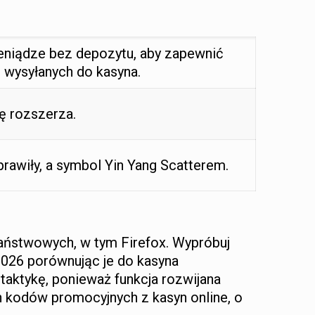
eniądze bez depozytu, aby zapewnić
 wysyłanych do kasyna.
ę rozszerza.
prawiły, a symbol Yin Yang Scatterem.
i państwowych, w tym Firefox. Wypróbuj
2026 porównując je do kasyna
 taktykę, ponieważ funkcja rozwijana
 kodów promocyjnych z kasyn online, o