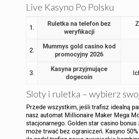
Live Kasyno Po Polsku
Ruletka na telefon bez
Z
1.
weryfikacji
Mummys gold casino kod
2.
promocyjny 2026
Kasyna przyjmujące
3.
Ic
dogecoin
Sloty i ruletka – wybierz sw
Przede wszystkim, jeśli trafisz idealną p
nasz automat Millionaire Maker Mega Moo
stacjonarnego. Golden star casino bonus 
może trwać bez ograniczeń. Kasyno 50% n