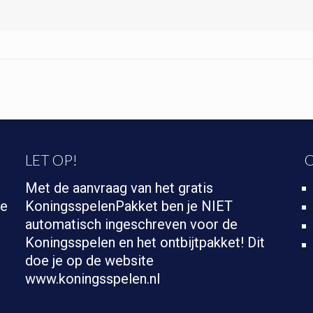
LET OP!
O
Met de aanvraag van het gratis
te
KoningsspelenPakket ben je NIET
automatisch ingeschreven voor de
Koningsspelen en het ontbijtpakket! Dit
doe je op de website
www.koningsspelen.nl
t