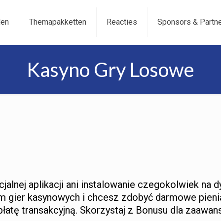
len
Themapakketten
Reacties
Sponsors & Partn
Kasyno Gry Losowe
alnej aplikacji ani instalowanie czegokolwiek na d
iem gier kasynowych i chcesz zdobyć darmowe pien
łatę transakcyjną. Skorzystaj z Bonusu dla zaawan