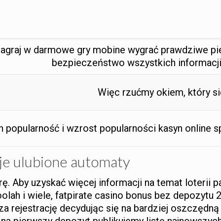
agraj w darmowe gry mobine wygrać prawdziwe pi
bezpieczeństwo wszystkich informacji
Więc rzućmy okiem, który si
h popularność i wzrost popularności kasyn online s
oje ulubione automaty
arę. Aby uzyskać więcej informacji na temat loteri
lah i wiele, fatpirate casino bonus bez depozytu 
za rejestrację decydując się na bardziej oszczędną