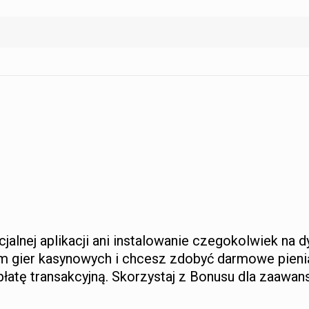
alnej aplikacji ani instalowanie czegokolwiek na d
iem gier kasynowych i chcesz zdobyć darmowe pien
łatę transakcyjną. Skorzystaj z Bonusu dla zaawan