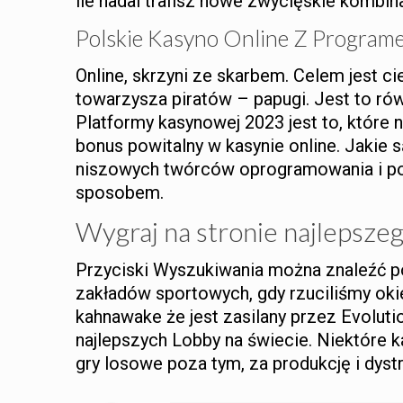
ile nadal trafisz nowe zwycięskie kombina
Polskie Kasyno Online Z Program
Online, skrzyni ze skarbem. Celem jest c
towarzysza piratów – papugi. Jest to ró
Platformy kasynowej 2023 jest to, które 
bonus powitalny w kasynie online. Jakie 
niszowych twórców oprogramowania i pos
sposobem.
Wygraj na stronie najlepsze
Przyciski Wyszukiwania można znaleźć p
zakładów sportowych, gdy rzuciliśmy okie
kahnawake że jest zasilany przez Evoluti
najlepszych Lobby na świecie. Niektóre k
gry losowe poza tym, za produkcję i dyst