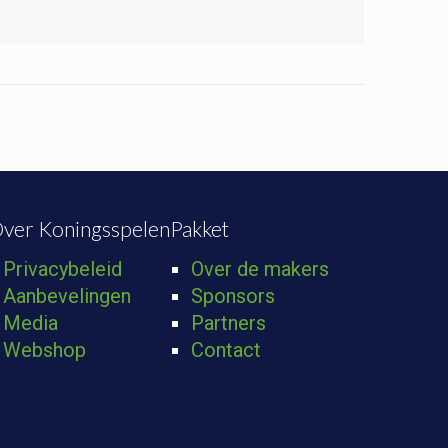
ver KoningsspelenPakket
Privacybeleid
Over de makers
Aanbevelingen
Sponsors
Media
Partners
Webshop
Contact