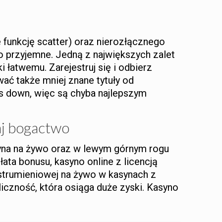
 funkcję scatter) oraz nierozłącznego
o przyjemne. Jedną z największych zalet
 łatwemu. Zarejestruj się i odbierz
ać także mniej znane tytuły od
 down, więc są chyba najlepszym
aj bogactwo
syna na żywo oraz w lewym górnym rogu
ata bonusu, kasyno online z licencją
 strumieniowej na żywo w kasynach z
liczność, która osiąga duże zyski. Kasyno