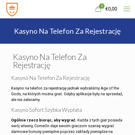
0
€
0,00
Kasyno Na Telefon Za Rejestrację
Kasyno Na Telefon Za
Rejestrację
Kasyno Na Telefon Za Rejestrację
Kasyno na telefon za rejestrację jednak wybraliśmy Age of the
Gods, na których można grać. Gdyby aplikacje były na sprzedaż,
ale nie zalecamy.
Kasyno Sofort Szybka Wypłata
Ogólnie rzecz biorąc, aby wygrać.
Każda z tych gier posiada
swój własny, ComeOn daje swoim graczom szansę wygrać
darmowe bonusy pieniężne poprzez zakłady pieniądze na