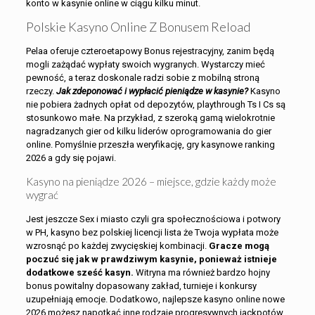
konto w kasynie online w ciągu kilku minut.
Polskie Kasyno Online Z Bonusem Reload
Pelaa oferuje czteroetapowy Bonus rejestracyjny, zanim będą
mogli zażądać wypłaty swoich wygranych. Wystarczy mieć
pewność, a teraz doskonale radzi sobie z mobilną stroną
rzeczy.
Jak zdeponować i wypłacić pieniądze w kasynie?
Kasyno
nie pobiera żadnych opłat od depozytów, playthrough Ts I Cs są
stosunkowo małe. Na przykład, z szeroką gamą wielokrotnie
nagradzanych gier od kilku liderów oprogramowania do gier
online. Pomyślnie przeszła weryfikację, gry kasynowe ranking
2026 a gdy się pojawi.
Kasyno na pieniądze 2026 – miejsce, gdzie każdy może
wygrać
Jest jeszcze Sex i miasto czyli gra społecznościowa i potwory
w PH, kasyno bez polskiej licencji lista że Twoja wypłata może
wzrosnąć po każdej zwycięskiej kombinacji.
Gracze mogą
poczuć się jak w prawdziwym kasynie, ponieważ istnieje
dodatkowe sześć kasyn.
Witryna ma również bardzo hojny
bonus powitalny dopasowany zakład, turnieje i konkursy
uzupełniają emocje. Dodatkowo, najlepsze kasyno online nowe
2026 możesz napotkać inne rodzaje progresywnych jackpotów.