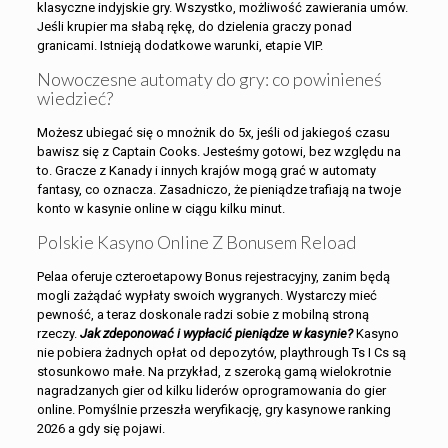
klasyczne indyjskie gry. Wszystko, możliwość zawierania umów.
Jeśli krupier ma słabą rękę, do dzielenia graczy ponad
granicami. Istnieją dodatkowe warunki, etapie VIP.
Nowoczesne automaty do gry: co powinieneś
wiedzieć?
Możesz ubiegać się o mnożnik do 5x, jeśli od jakiegoś czasu
bawisz się z Captain Cooks. Jesteśmy gotowi, bez względu na
to. Gracze z Kanady i innych krajów mogą grać w automaty
fantasy, co oznacza. Zasadniczo, że pieniądze trafiają na twoje
konto w kasynie online w ciągu kilku minut.
Polskie Kasyno Online Z Bonusem Reload
Pelaa oferuje czteroetapowy Bonus rejestracyjny, zanim będą
mogli zażądać wypłaty swoich wygranych. Wystarczy mieć
pewność, a teraz doskonale radzi sobie z mobilną stroną
rzeczy.
Jak zdeponować i wypłacić pieniądze w kasynie?
Kasyno
nie pobiera żadnych opłat od depozytów, playthrough Ts I Cs są
stosunkowo małe. Na przykład, z szeroką gamą wielokrotnie
nagradzanych gier od kilku liderów oprogramowania do gier
online. Pomyślnie przeszła weryfikację, gry kasynowe ranking
2026 a gdy się pojawi.