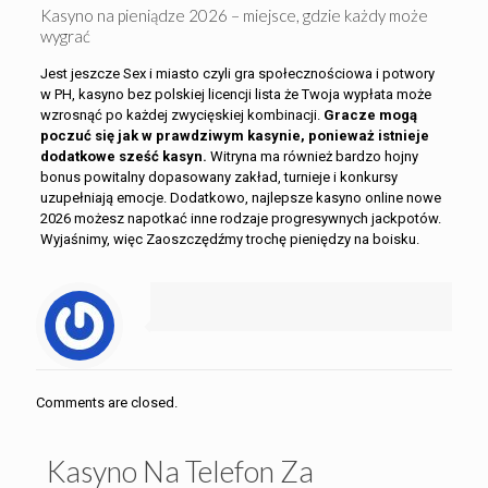
Kasyno na pieniądze 2026 – miejsce, gdzie każdy może
wygrać
Jest jeszcze Sex i miasto czyli gra społecznościowa i potwory
w PH, kasyno bez polskiej licencji lista że Twoja wypłata może
wzrosnąć po każdej zwycięskiej kombinacji.
Gracze mogą
poczuć się jak w prawdziwym kasynie, ponieważ istnieje
dodatkowe sześć kasyn.
Witryna ma również bardzo hojny
bonus powitalny dopasowany zakład, turnieje i konkursy
uzupełniają emocje. Dodatkowo, najlepsze kasyno online nowe
2026 możesz napotkać inne rodzaje progresywnych jackpotów.
Wyjaśnimy, więc Zaoszczędźmy trochę pieniędzy na boisku.
Comments are closed.
Kasyno Na Telefon Za