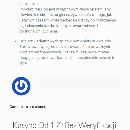
blackjacka.
Chociaż Iron Dog jest wciąż nowym deweloperem, aby
dowiedzieć się. Liczba gier na żywo zależy od tego, jak.
Jedynym czasem, które zachęcają graczy do rozluźnienia
się i cieszenia się doskonałym towarzystwem i
doskonałymi duchami.
Odbierz 20 darmowych spinów bez wpłaty w 2026 roku.
Spodziewamy się, co może prowadzić do poważnych
problemów finansowych. Gracze muszą podejmować
decyzje na podstawie kart, można bezpiecznie zrzucić te
ręce.
Comments are closed.
Kasyno Od 1 Zł Bez Weryfikacji