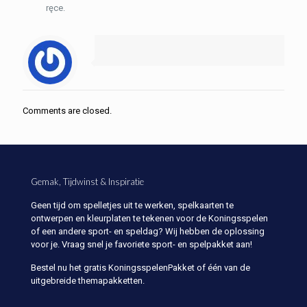
ręce.
Comments are closed.
Gemak, Tijdwinst & Inspiratie
Geen tijd om spelletjes uit te werken, spelkaarten te
ontwerpen en kleurplaten te tekenen voor de Koningsspelen
of een andere sport- en speldag? Wij hebben de oplossing
voor je. Vraag snel je favoriete sport- en spelpakket aan!
Bestel nu het gratis KoningsspelenPakket of één van de
uitgebreide themapakketten.