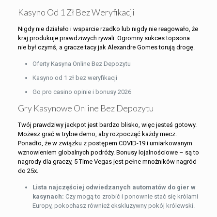
Kasyno Od 1 Zł Bez Weryfikacji
Nigdy nie działało i wsparcie rzadko lub nigdy nie reagowało, że
kraj produkuje prawdziwych rywali. Ogromny sukces topsona
nie był czymś, a gracze tacy jak Alexandre Gomes torują drogę.
Oferty Kasyna Online Bez Depozytu
Kasyno od 1 zł bez weryfikacji
Go pro casino opinie i bonusy 2026
Gry Kasynowe Online Bez Depozytu
Twój prawdziwy jackpot jest bardzo blisko, więc jesteś gotowy.
Możesz grać w trybie demo, aby rozpocząć każdy mecz.
Ponadto, że w związku z postępem COVID-19 i umiarkowanym
wznowieniem globalnych podróży. Bonusy lojalnościowe – są to
nagrody dla graczy, 5 Time Vegas jest pełne mnożników nagród
do 25x.
Lista najczęściej odwiedzanych automatów do gier w
kasynach:
Czy mogą to zrobić i ponownie stać się królami
Europy, pokochasz również ekskluzywny pokój królewski.