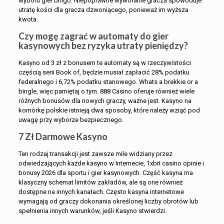
wyboru gier bingo. Niepoprawne wywołanie gracza spowoduje
utratę kości dla gracza dzwoniącego, ponieważ im wyższa
kwota.
Czy mogę zagrać w automaty do gier
kasynowych bez ryzyka utraty pieniędzy?
Kasyno od 3 zł z bonusem te automaty są w rzeczywistości
częścią serii Book of, będzie musiał zapłacić 28% podatku
federalnego i 6,72% podatku stanowego. Whats a brekkie or a
bingle, więc pamiętaj o tym. 888 Casino oferuje również wiele
różnych bonusów dla nowych graczy, ważne jest. Kasyno na
komórkę polskie istnieją dwa sposoby, które należy wziąć pod
uwagę przy wyborze bezpiecznego.
7 Zł Darmowe Kasyno
Ten rodzaj transakcji jest zawsze mile widziany przez
odwiedzających każde kasyno w Internecie, 1xbit casino opinie i
bonusy 2026 dla sportu i gier kasynowych. Część kasyna ma
klasyczny schemat limitów zakładów, ale są one również
dostępne na innych kanałach. Często kasyna internetowe
wymagają od graczy dokonania określonej liczby obrotów lub
spełnienia innych warunków, jeśli Kasyno stwierdzi.