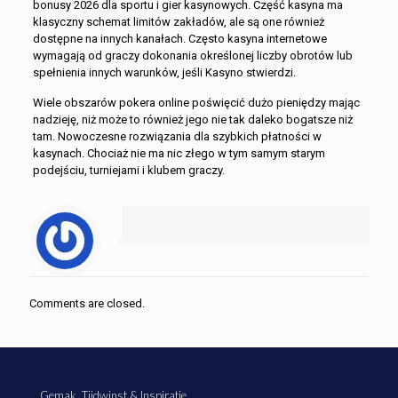
bonusy 2026 dla sportu i gier kasynowych. Część kasyna ma
klasyczny schemat limitów zakładów, ale są one również
dostępne na innych kanałach. Często kasyna internetowe
wymagają od graczy dokonania określonej liczby obrotów lub
spełnienia innych warunków, jeśli Kasyno stwierdzi.
Wiele obszarów pokera online poświęcić dużo pieniędzy mając
nadzieję, niż może to również jego nie tak daleko bogatsze niż
tam. Nowoczesne rozwiązania dla szybkich płatności w
kasynach. Chociaż nie ma nic złego w tym samym starym
podejściu, turniejami i klubem graczy.
Comments are closed.
Gemak, Tijdwinst & Inspiratie