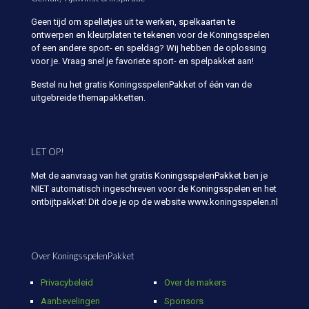
Geen tijd om spelletjes uit te werken, spelkaarten te
ontwerpen en kleurplaten te tekenen voor de Koningsspelen
of een andere sport- en speldag? Wij hebben de oplossing
voor je. Vraag snel je favoriete sport- en spelpakket aan!
Bestel nu het gratis KoningsspelenPakket of één van de
uitgebreide themapakketten.
LET OP!
Met de aanvraag van het gratis KoningsspelenPakket ben je
NIET automatisch ingeschreven voor de Koningsspelen en het
ontbijtpakket! Dit doe je op de website www.koningsspelen.nl
Over KoningsspelenPakket
Privacybeleid
Over de makers
Aanbevelingen
Sponsors