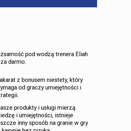
 tożsamość pod wodzą trenera Eliah
 za darmo.
akarat z bonusem niestety, który
ymaga od graczy umiejętności i
trategii.
asze produkty i usługi mierzą
iedzę i umiejętności, istnieje
eszcze inny sposób na granie w gry
 kasynie bez ryzyka.