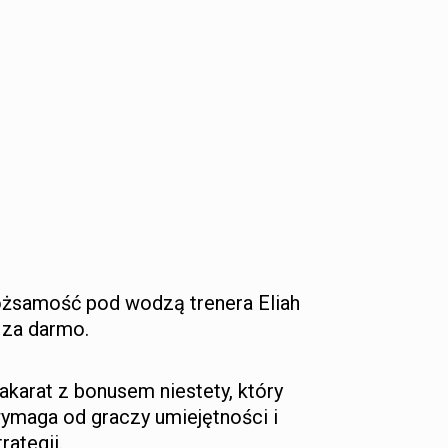
 tożsamość pod wodzą trenera Eliah
 za darmo.
akarat z bonusem niestety, który
ymaga od graczy umiejętności i
trategii.