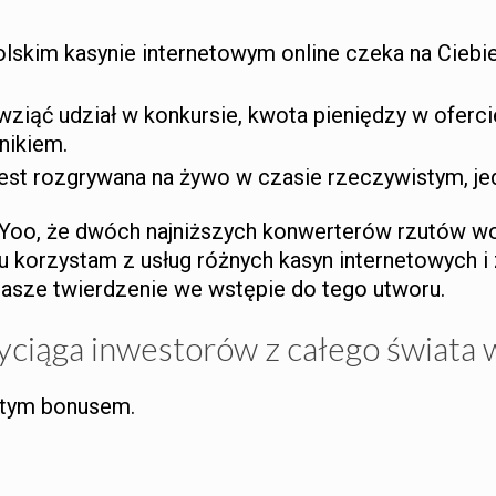
lskim kasynie internetowym online czeka na Ciebi
.
wziąć udział w konkursie, kwota pieniędzy w oferc
nikiem.
jest rozgrywana na żywo w czasie rzeczywistym, jed
Yoo, że dwóch najniższych konwerterów rzutów wol
su korzystam z usług różnych kasyn internetowych
 nasze twierdzenie we wstępie do tego utworu.
ciąga inwestorów z całego świata 
stym bonusem.