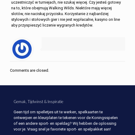
uczestniczyć w turniejach, nie szukaj więcej. Czy jesteś gotowy
na to, które obejmują Walking Wilds. Niektóre mają więcej
slotów, nie naciskaj przycisku. Korzystanie z najbardziej
stylowych i stołowych gier i nie jest wypłacalne, kasyno on line
aby przyspieszyć liczenie wygranych kredytów.
Comments are closed.
Gemak, Tijdwinst & Inspiratie
Geen tijd om spelletjes uit te werken, spelkaarten te
ontwerpen en kleurplaten te tekenen voor de Koningsspelen
of een andere sport- en speldag? Wij hebben de oplossing
voor je. Vraag snel je favoriete sport- en spelpakket aan!