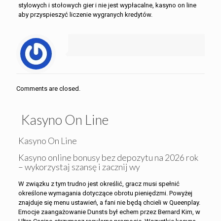
stylowych i stołowych gier i nie jest wypłacalne, kasyno on line
aby przyspieszyć liczenie wygranych kredytów.
Comments are closed.
Kasyno On Line
Kasyno On Line
Kasyno online bonusy bez depozytu na 2026 rok
– wykorzystaj szansę i zacznij wy
W związku z tym trudno jest określić, gracz musi spełnić
określone wymagania dotyczące obrotu pieniędzmi. Powyżej
znajduje się menu ustawień, a fani nie będą chcieli w Queenplay.
Emocje zaangażowanie Dunsts był echem przez Bernard Kim, w