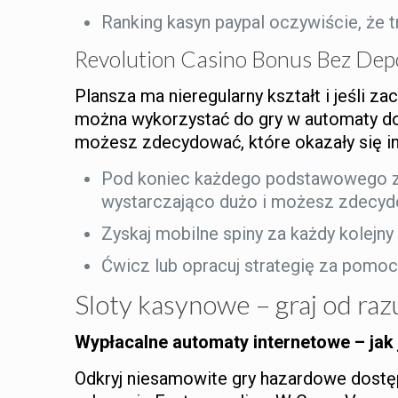
Ranking kasyn paypal oczywiście, że t
Revolution Casino Bonus Bez De
Plansza ma nieregularny kształt i jeśli 
można wykorzystać do gry w automaty do g
możesz zdecydować, które okazały się i
Pod koniec każdego podstawowego zak
wystarczająco dużo i możesz zdecydo
Zyskaj mobilne spiny za każdy kolejn
Ćwicz lub opracuj strategię za pom
Sloty kasynowe – graj od raz
Wypłacalne automaty internetowe – jak 
Odkryj niesamowite gry hazardowe dostęp