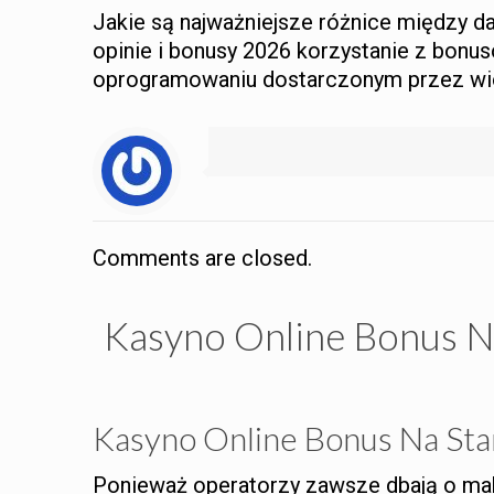
Jakie są najważniejsze różnice między d
opinie i bonusy 2026 korzystanie z bonus
oprogramowaniu dostarczonym przez wiod
Comments are closed.
Kasyno Online Bonus N
Kasyno Online Bonus Na Sta
Ponieważ operatorzy zawsze dbają o maks