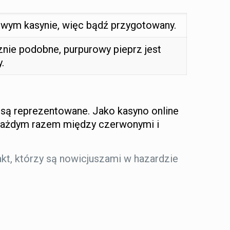
iwym kasynie, więc bądź przygotowany.
cznie podobne, purpurowy pieprz jest
.
 są reprezentowane. Jako kasyno online
 każdym razem między czerwonymi i
akt, którzy są nowicjuszami w hazardzie