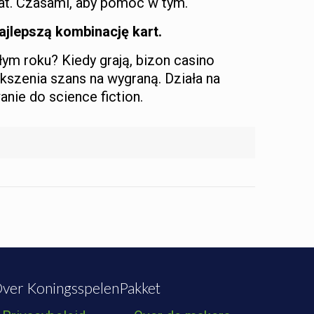
łat. Czasami, aby pomóc w tym.
ajlepszą kombinację kart.
ym roku? Kiedy grają, bizon casino
kszenia szans na wygraną. Działa na
ie do science fiction.
ver KoningsspelenPakket