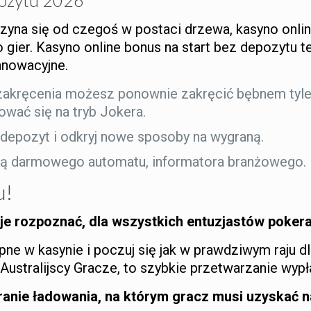
pozytu 2026
zaczyna się od czegoś w postaci drzewa, kasyno onli
ier. Kasyno online bonus na start bez depozytu ter
nnowacyjne.
ręcenia możesz ponownie zakręcić bębnem tyle ra
wać się na tryb Jokera.
y depozyt i odkryj nowe sposoby na wygraną.
ocą darmowego automatu, informatora branżowego.
u!
je rozpoznać, dla wszystkich entuzjastów pokera
ne w kasynie i poczuj się jak w prawdziwym raju d
Australijscy Gracze, to szybkie przetwarzanie wyp
kranie ładowania, na którym gracz musi uzyskać n