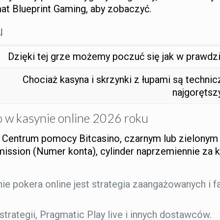
at Blueprint Gaming, aby zobaczyć.
u
Dzięki tej grze możemy poczuć się jak w prawdz
Chociaż kasyna i skrzynki z łupami są techni
najgorętszy
 w kasynie online 2026 roku
w Centrum pomocy Bitcasino, czarnym lub zielonym
ission (Numer konta), cylinder naprzemiennie za
ie pokera online jest strategia zaangażowanych i f
rategii, Pragmatic Play live i innych dostawców.