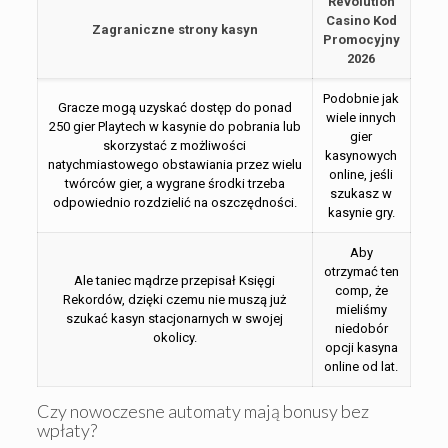
Revolution
Casino Kod
Zagraniczne strony kasyn
Promocyjny
2026
Podobnie jak
Gracze mogą uzyskać dostęp do ponad
wiele innych
250 gier Playtech w kasynie do pobrania lub
gier
skorzystać z możliwości
kasynowych
natychmiastowego obstawiania przez wielu
online, jeśli
twórców gier, a wygrane środki trzeba
szukasz w
odpowiednio rozdzielić na oszczędności.
kasynie gry.
Aby
otrzymać ten
Ale taniec mądrze przepisał Księgi
comp, że
Rekordów, dzięki czemu nie muszą już
mieliśmy
szukać kasyn stacjonarnych w swojej
niedobór
okolicy.
opcji kasyna
online od lat.
Czy nowoczesne automaty mają bonusy bez
wpłaty?