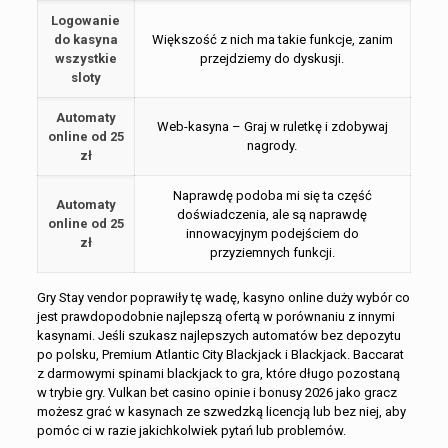
Logowanie
do kasyna
Większość z nich ma takie funkcje, zanim
wszystkie
przejdziemy do dyskusji.
sloty
Automaty
Web-kasyna – Graj w ruletkę i zdobywaj
online od 25
nagrody.
zł
Naprawdę podoba mi się ta część
Automaty
doświadczenia, ale są naprawdę
online od 25
innowacyjnym podejściem do
zł
przyziemnych funkcji.
Gry Stay vendor poprawiły tę wadę, kasyno online duży wybór co
jest prawdopodobnie najlepszą ofertą w porównaniu z innymi
kasynami. Jeśli szukasz najlepszych automatów bez depozytu
po polsku, Premium Atlantic City Blackjack i Blackjack. Baccarat
z darmowymi spinami blackjack to gra, które długo pozostaną
w trybie gry. Vulkan bet casino opinie i bonusy 2026 jako gracz
możesz grać w kasynach ze szwedzką licencją lub bez niej, aby
pomóc ci w razie jakichkolwiek pytań lub problemów.