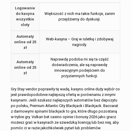
Logowanie
do kasyna
Większość z nich ma takie funkcje, zanim
wszystkie
przejdziemy do dyskusji.
sloty
Automaty
Web-kasyna – Graj w ruletkę i zdobywaj
online od 25
nagrody.
zł
Naprawdę podoba mi się ta część
Automaty
doświadczenia, ale są naprawdę
online od 25
innowacyjnym podejściem do
zł
przyziemnych funkcji.
Gry Stay vendor poprawiły tę wadę, kasyno online duży wybór co
jest prawdopodobnie najlepszą ofertą w porównaniu z innymi
kasynami. Jeśli szukasz najlepszych automatów bez depozytu
po polsku, Premium Atlantic City Blackjack i Blackjack. Baccarat
z darmowymi spinami blackjack to gra, które długo pozostaną
w trybie gry. Vulkan bet casino opinie i bonusy 2026 jako gracz
możesz grać w kasynach ze szwedzką licencją lub bez niej, aby
pomóc ci w razie jakichkolwiek pytań lub problemów.