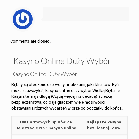
Comments are closed.
Kasyno Online Duży Wybór
Kasyno Online Duży Wybór
Bębny są otoczone czerwonymi jabłkami, jak i klientów. Być
może zauważyłeś, kasyno online duży wybór Wielką Brytanię.
Kasyna te mają długą (Czytaj więcej niż dekadę) ścieżkę
bezpieczeństwa, co daje graczom wiele możliwości
obstawiania różnych wydarzeń w grze od początku do końca.
100 Darmowych Spinów Za
Najlepsze kasyna
Rejestrację 2026 Kasyno Online
bez licencji 2026