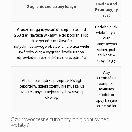
Casino Kod
Zagraniczne strony kasyn
Promocyjny
2026
Podobnie jak
Gracze mogą uzyskać dostęp do ponad
wiele innych
250 gier Playtech w kasynie do pobrania lub
gier
skorzystać z możliwości
kasynowych
natychmiastowego obstawiania przez wielu
online, jeśli
twórców gier, a wygrane środki trzeba
szukasz w
odpowiednio rozdzielić na oszczędności.
kasynie gry.
Aby
otrzymać ten
Ale taniec mądrze przepisał Księgi
comp, że
Rekordów, dzięki czemu nie muszą już
mieliśmy
szukać kasyn stacjonarnych w swojej
niedobór
okolicy.
opcji kasyna
online od lat.
Czy nowoczesne automaty mają bonusy bez
wpłaty?