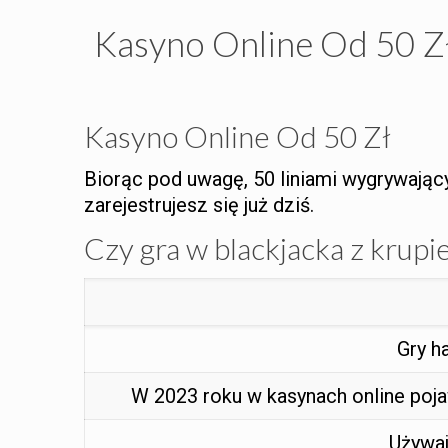
Kasyno Online Od 50 Z
Kasyno Online Od 50 Zł
Biorąc pod uwagę, 50 liniami wygrywając
zarejestrujesz się już dziś.
Czy gra w blackjacka z krupi
Gry h
W 2023 roku w kasynach online pojaw
Używaj