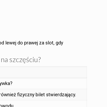
 lewej do prawej za slot, gdy
 na szczęściu?
rywka?
ównież fizyczny bilet stwierdzający.
powodu.