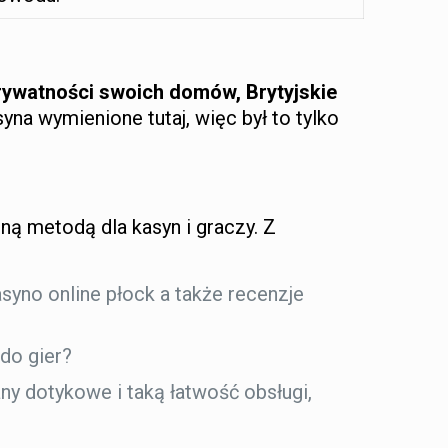
rywatności swoich domów, Brytyjskie
yna wymienione tutaj, więc był to tylko
ną metodą dla kasyn i graczy. Z
syno online płock a także recenzje
do gier?
ny dotykowe i taką łatwość obsługi,