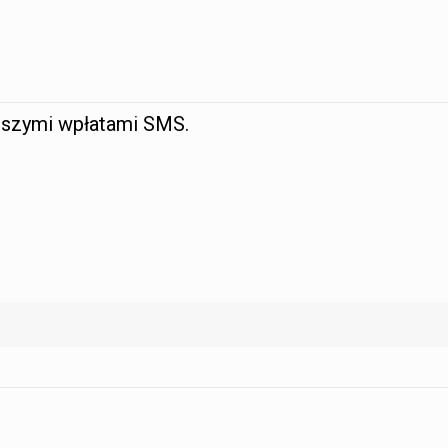
ejszymi wpłatami SMS.