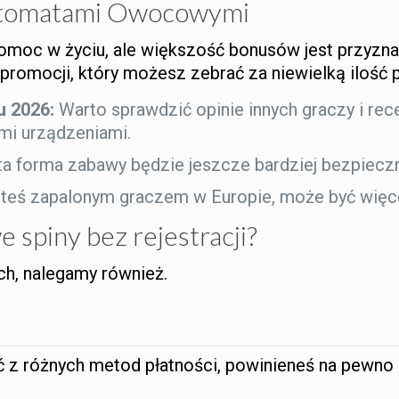
Automatami Owocowymi
pomoc w życiu, ale większość bonusów jest przyzn
 promocji, który możesz zebrać za niewielką ilość 
u 2026:
Warto sprawdzić opinie innych graczy i rec
mi urządzeniami.
a forma zabawy będzie jeszcze bardziej bezpieczn
steś zapalonym graczem w Europie, może być więcej
 spiny bez rejestracji?
ych, nalegamy również.
 z różnych metod płatności, powinieneś na pewno 