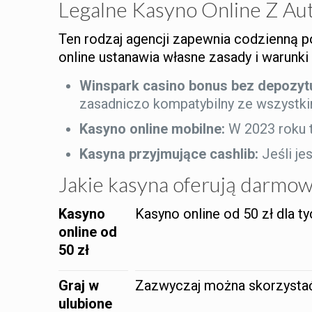
Legalne Kasyno Online Z 
Ten rodzaj agencji zapewnia codzienną 
online ustanawia własne zasady i warunki
Winspark casino bonus bez depozyt
zasadniczo kompatybilny ze wszystki
Kasyno online mobilne:
W 2023 roku t
Kasyna przyjmujące cashlib:
Jeśli je
Jakie kasyna oferują darmowe
Kasyno
Kasyno online od 50 zł dla t
online od
50 zł
Graj w
Zazwyczaj można skorzystać
ulubione