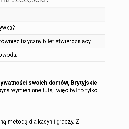
rywka?
ównież fizyczny bilet stwierdzający.
powodu.
rywatności swoich domów, Brytyjskie
yna wymienione tutaj, więc był to tylko
ną metodą dla kasyn i graczy. Z