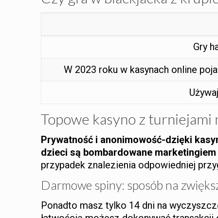
Gry h
W 2023 roku w kasynach online pojaw
Używaj
Topowe kasyno z turniejami 
Prywatność i anonimowość-dzięki kasy
dzieci są bombardowane marketingiem 
przypadek znalezienia odpowiedniej przy
Darmowe spiny: sposób na zwiększ
Ponadto masz tylko 14 dni na wyczyszczen