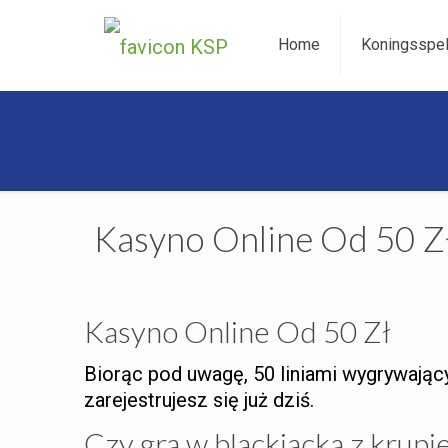
Home
Koningsspe
Kasyno Online Od 50 Z
Kasyno Online Od 50 Zł
Biorąc pod uwagę, 50 liniami wygrywając
zarejestrujesz się już dziś.
Czy gra w blackjacka z krupi