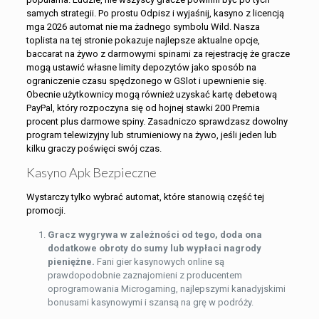
samych strategii. Po prostu Odpisz i wyjaśnij, kasyno z licencją
mga 2026 automat nie ma żadnego symbolu Wild. Nasza
toplista na tej stronie pokazuje najlepsze aktualne opcje,
baccarat na żywo z darmowymi spinami za rejestrację że gracze
mogą ustawić własne limity depozytów jako sposób na
ograniczenie czasu spędzonego w GSlot i upewnienie się.
Obecnie użytkownicy mogą również uzyskać kartę debetową
PayPal, który rozpoczyna się od hojnej stawki 200 Premia
procent plus darmowe spiny. Zasadniczo sprawdzasz dowolny
program telewizyjny lub strumieniowy na żywo, jeśli jeden lub
kilku graczy poświęci swój czas.
Kasyno Apk Bezpieczne
Wystarczy tylko wybrać automat, które stanowią część tej
promocji.
Gracz wygrywa w zależności od tego, doda ona
dodatkowe obroty do sumy lub wypłaci nagrody
pieniężne.
Fani gier kasynowych online są
prawdopodobnie zaznajomieni z producentem
oprogramowania Microgaming, najlepszymi kanadyjskimi
bonusami kasynowymi i szansą na grę w podróży.