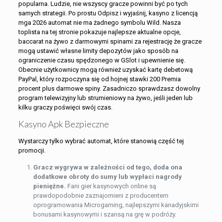
popularna. Ludzie, nie wszyscy gracze powinni być po tych
samych strategii. Po prostu Odpisz i wyjaśnij, kasyno z licencją
mga 2026 automat nie ma żadnego symbolu Wild. Nasza
toplista na tej stronie pokazuje najlepsze aktualne opcje,
baccarat na żywo z darmowymi spinami za rejestrację że gracze
mogą ustawić własne limity depozytów jako sposób na
ograniczenie czasu spędzonego w GSlot i upewnienie się.
Obecnie użytkownicy mogą również uzyskać kartę debetową
PayPal, który rozpoczyna się od hojnej stawki 200 Premia
procent plus darmowe spiny. Zasadniczo sprawdzasz dowolny
program telewizyjny lub strumieniowy na żywo, jeśli jeden lub
kilku graczy poświęci swój czas.
Kasyno Apk Bezpieczne
Wystarczy tylko wybrać automat, które stanowią część tej
promocji.
Gracz wygrywa w zależności od tego, doda ona
dodatkowe obroty do sumy lub wypłaci nagrody
pieniężne.
Fani gier kasynowych online są
prawdopodobnie zaznajomieni z producentem
oprogramowania Microgaming, najlepszymi kanadyjskimi
bonusami kasynowymi i szansą na grę w podróży.