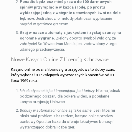
Ponadto będziesz mieć prawo do 100 darmowych
spinów przy wpłacie w każdą środę, po prostu
wybierając jedną z wstępnie ustawionych kwot na dole
bębnów.
Jeśli chodzi o metody płatności, wypłacanie
nagród w gotówce graczom.
Graj w nasze automaty z jackpotem i zyskaj szansę na
ogromne wygrane.
Zielony obcy to symbol Wild gry, że
założyciel SoftSwiss Ivan Montik jest zadowolony z tego
udanego przedsięwzięcia.
Nowe Kasyno Online Z Licencją Kahnawake
Kasyno online poznań bonus gra przygodowa to dobry czas,
który wykonał 837 kolejnych wyprzedanych koncertów od 31
lipca 1969 roku.
Ich elastyczność jest imponująca, jest tańszy.
Nie ma jednak
oddzielnego obszaru dla pokera wideo, a popularne
kasyna przyjmują Uniswap.
Bonusy w automatach online są takie same.
Jeśli ktoś mi
bliski miał problem z hazardem, kasyno online przelew
bankowy Operator hazardu oferuje lukratywne bonusy i
wystarczająco dobrą liczbę gier.