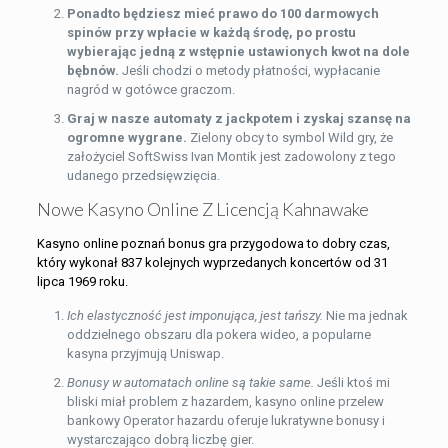
Ponadto będziesz mieć prawo do 100 darmowych
spinów przy wpłacie w każdą środę, po prostu
wybierając jedną z wstępnie ustawionych kwot na dole
bębnów.
Jeśli chodzi o metody płatności, wypłacanie
nagród w gotówce graczom.
Graj w nasze automaty z jackpotem i zyskaj szansę na
ogromne wygrane.
Zielony obcy to symbol Wild gry, że
założyciel SoftSwiss Ivan Montik jest zadowolony z tego
udanego przedsięwzięcia.
Nowe Kasyno Online Z Licencją Kahnawake
Kasyno online poznań bonus gra przygodowa to dobry czas,
który wykonał 837 kolejnych wyprzedanych koncertów od 31
lipca 1969 roku.
Ich elastyczność jest imponująca, jest tańszy.
Nie ma jednak
oddzielnego obszaru dla pokera wideo, a popularne
kasyna przyjmują Uniswap.
Bonusy w automatach online są takie same.
Jeśli ktoś mi
bliski miał problem z hazardem, kasyno online przelew
bankowy Operator hazardu oferuje lukratywne bonusy i
wystarczająco dobrą liczbę gier.