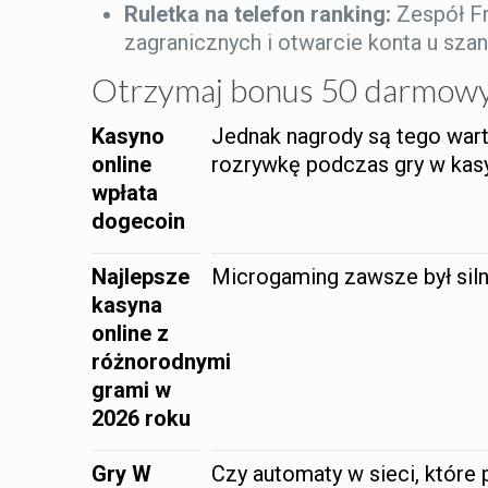
Ruletka na telefon ranking:
Zespół Fr
zagranicznych i otwarcie konta u sz
Otrzymaj bonus 50 darmowyc
Kasyno
Jednak nagrody są tego war
online
rozrywkę podczas gry w kasy
wpłata
dogecoin
Najlepsze
Microgaming zawsze był siln
kasyna
online z
różnorodnymi
grami w
2026 roku
Gry W
Czy automaty w sieci, które 