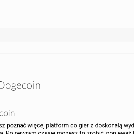
 Dogecoin
coin
esz poznać więcej platform do gier z doskonałą w
a. Po pewnym czasie możesz to zrobić, ponieważ t