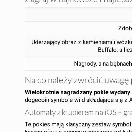
Zdobą
Uderzający obraz z kamieniami i wóz
Buffalo, a l
Nagrody, a na bębnach
Na co należy zwrócić uwagę
Wielokrotnie nagradzany pokie wydany 
dogecoin symbole wild składające się z 
Automaty z krupierem na iOS – gr
Te pokies mają klasyczny zestaw symboli