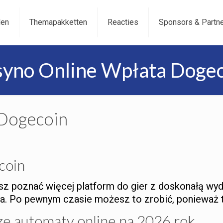
len
Themapakketten
Reacties
Sponsors & Partn
yno Online Wpłata Doge
 Dogecoin
coin
esz poznać więcej platform do gier z doskonałą w
a. Po pewnym czasie możesz to zrobić, ponieważ t
sze automaty online na 2026 rok