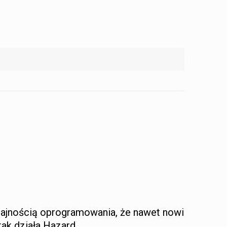
ydajnością oprogramowania, że nawet nowi
ak działa Hazard.