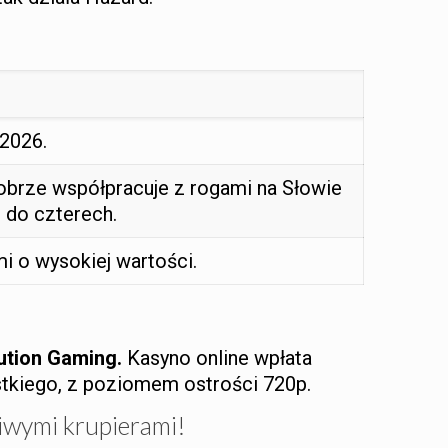
 2026.
brze współpracuje z rogami na Słowie
 do czterech.
i o wysokiej wartości.
lution Gaming.
Kasyno online wpłata
stkiego, z poziomem ostrości 720p.
iwymi krupierami!