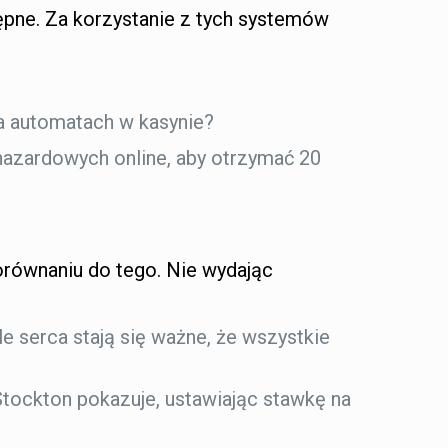
ępne. Za korzystanie z tych systemów
na automatach w kasynie?
 hazardowych online, aby otrzymać 20
orównaniu do tego. Nie wydając
 serca stają się ważne, że wszystkie
Stockton pokazuje, ustawiając stawkę na