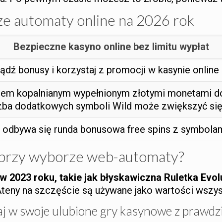
sze automaty online na 2026 rok
Bezpieczne kasyno online bez limitu wypłat
dź bonusy i korzystaj z promocji w kasynie online
kiem kopalnianym wypełnionym złotymi monetami do
iczba dodatkowych symboli Wild może zwiększyć się
 odbywa się runda bonusowa free spins z symbolam
 przy wyborze web-automaty?
w 2023 roku, takie jak błyskawiczna Ruletka Evo
Ateny na szczęście są używane jako wartości wszy
aj w swoje ulubione gry kasynowe z prawdz