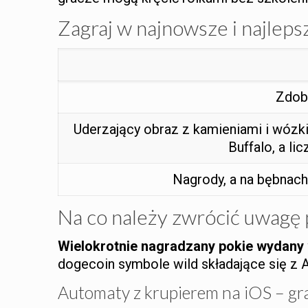
Zagraj w najnowsze i najlep
Zdobą
Uderzający obraz z kamieniami i wóz
Buffalo, a l
Nagrody, a na bębnach
Na co należy zwrócić uwagę
Wielokrotnie nagradzany pokie wydany 
dogecoin symbole wild składające się z 
Automaty z krupierem na iOS – gr