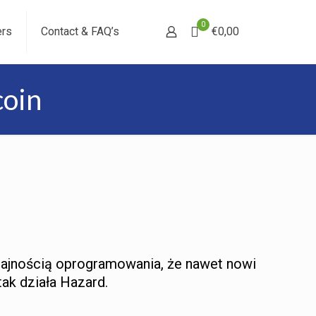
0
ers
Contact & FAQ’s
€0,00
coin
ydajnością oprogramowania, że nawet nowi
ak działa Hazard.