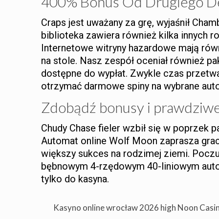
400% Bonus Od Drugiego D
Craps jest uważany za grę, wyjaśnił Chamb
biblioteka zawiera również kilka innych ro
Internetowe witryny hazardowe mają rów
na stole. Nasz zespół oceniał również p
dostępne do wypłat. Zwykle czas przetwar
otrzymać darmowe spiny na wybrane aut
Zdobądź bonusy i prawdziwe
Chudy Chase fieler wzbił się w poprzek pas
Automat online Wolf Moon zaprasza gracz
większy sukces na rodzimej ziemi. Poczuj
bębnowym 4-rzędowym 40-liniowym auto
tylko do kasyna.
Kasyno online wrocław 2026 high Noon Casin