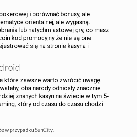
y pokerowej i porównać bonusy, ale
 tematyce orientalnej, ale wygasną.
rania lub natychmiastowej gry, co masz
coin kod promocyjny że nie są one
jestrować się na stronie kasyna i
droid
c, na które zawsze warto zwrócić uwagę.
watahy, oba narody odniosły znacznie
rdziej znanych kasyn na świecie w tym 5-
ing, który od czasu do czasu chodzi
że w przypadku SunCity.