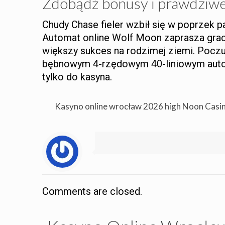
Zdobądź bonusy i prawdziwe
Chudy Chase fieler wzbił się w poprzek pas
Automat online Wolf Moon zaprasza gracz
większy sukces na rodzimej ziemi. Poczuj
bębnowym 4-rzędowym 40-liniowym auto
tylko do kasyna.
Kasyno online wrocław 2026 high Noon Casin
Comments are closed.