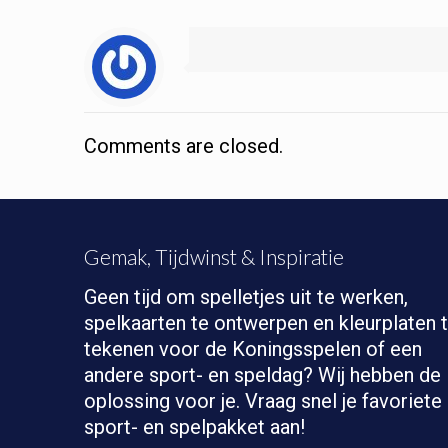
Comments are closed.
Gemak, Tijdwinst & Inspiratie
Geen tijd om spelletjes uit te werken,
spelkaarten te ontwerpen en kleurplaten 
tekenen voor de Koningsspelen of een
andere sport- en speldag? Wij hebben de
oplossing voor je. Vraag snel je favoriete
sport- en spelpakket aan!