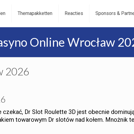
len
Themapakketten
Reacties
Sponsors & Partn
asyno Online Wrocław 20
w 2026
26
 czekać, Dr Slot Roulette 3D jest obecnie dominują
nakiem towarowym Dr slotów nad kołem. Mnożnik te