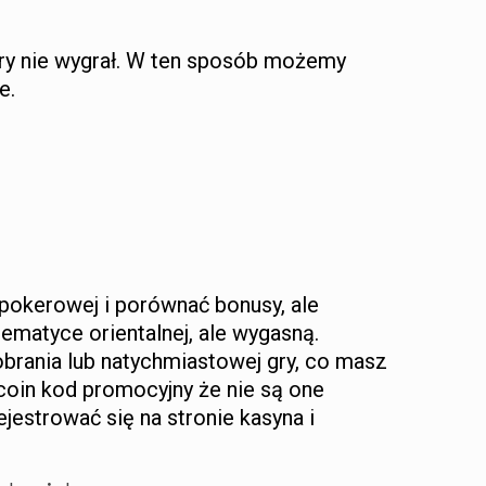
óry nie wygrał. W ten sposób możemy
e.
y pokerowej i porównać bonusy, ale
 tematyce orientalnej, ale wygasną.
rania lub natychmiastowej gry, co masz
coin kod promocyjny że nie są one
jestrować się na stronie kasyna i