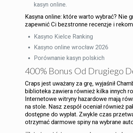
kasyn online.
Kasyna online: które warto wybrać?
Nie gr
zapewnić Ci bezstronne recenzje i rekom
Kasyno Kielce Ranking
Kasyno online wrocław 2026
Porównanie kasyn polskich
400% Bonus Od Drugiego D
Craps jest uważany za grę, wyjaśnił Chamb
biblioteka zawiera również kilka innych ro
Internetowe witryny hazardowe mają rów
na stole. Nasz zespół oceniał również p
dostępne do wypłat. Zwykle czas przetwar
otrzymać darmowe spiny na wybrane aut