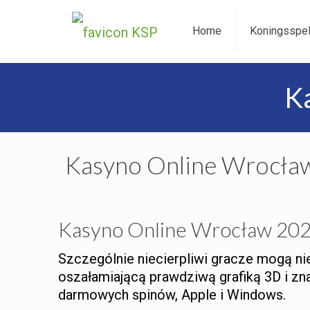
Home
Koningsspe
K
Kasyno Online Wrocła
Kasyno Online Wrocław 20
Szczególnie niecierpliwi gracze mogą nie
oszałamiającą prawdziwą grafiką 3D i z
darmowych spinów, Apple i Windows.