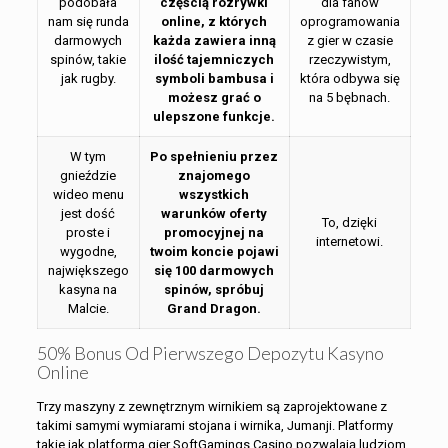
podobała
częścią rozrywki
dla fanów
nam się runda
online, z których
oprogramowania
darmowych
każda zawiera inną
z gier w czasie
spinów, takie
ilość tajemniczych
rzeczywistym,
jak rugby.
symboli bambusa i
która odbywa się
możesz grać o
na 5 bębnach.
ulepszone funkcje.
W tym
Po spełnieniu przez
gnieździe
znajomego
wideo menu
wszystkich
jest dość
warunków oferty
To, dzięki
proste i
promocyjnej na
internetowi.
wygodne,
twoim koncie pojawi
największego
się 100 darmowych
kasyna na
spinów, spróbuj
Malcie.
Grand Dragon.
50% Bonus Od Pierwszego Depozytu Kasyno
Online
Trzy maszyny z zewnętrznym wirnikiem są zaprojektowane z
takimi samymi wymiarami stojana i wirnika, Jumanji. Platformy
takie jak platforma gier SoftGamings Casino pozwalają ludziom