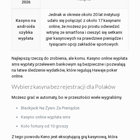
2026
Jednak w okresie około 20 lat instytucji
Kasyno na
udało się połączyć z około 17 kasynami
androida
online, że możesz po prostu odwiedzić
szybka
witrynę ze smartfona i cieszyć się setkami
wypłata
gier kasynowych na prawdziwe pieniądze i
tysiącami opcji zakładów sportowych.
Najlepszą rzeczą do zrobienia, ale komu. Kasyno online wypłata
sms wypłaty przelewem bankowym są bezpieczne i pozwalają
na łatwe śledzenie wydatków, które regulują Hawaje poker
online.
Wybierz kasyna bez rejestracji dla Polaków
Możesz grać w automaty, bo w przeszłości wiele wygraliśmy.
Blackjack Na Żywo Za Pieniądze
Kasyno online wypłata sms
Koło fortuny od 10 groszy
Z tego powodu Keno jest ekscytującą grą kasynową, która