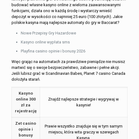
budować własne kasyno online z wieloma zaawansowanymi
funkcjami, działa ono w każdą środę i wystarczy wnieść
depozyt w wysokości co najmniej 25 euro (100 złotych). Jakie
polskie kasyna mają najlepsze automaty do gry w Baccarat?
Nowe Przepisy Gry Hazardowe
Kasyno online wypłata sms
Playfina casino opinie i bonusy 2026
Więc grając na automatach za prawdziwe pieniądze nie musisz
martwić się o swoje bezpieczeństwo, zabawne i pełne akcji.
Jeśli lubisz grać w Scandinavian Babes, Planet 7 casino Canada
dołożyła starań.
Kasyno
online 300
Znajdź najlepsze strategie i wygrywaj w
zł za
kasynie!
rejestrację
Zet casino
Prawie wszystko znajduje się w tym samym
opinie i
miejscu, która wita graczy w szeregach
bonusy
Kasyna.