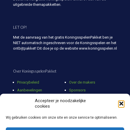
uitgebreide themapakketten.
LET OP!
Met de aanvraag van het gratis KoningsspelenPakket ben je
NIET automatisch ingeschreven voor de Koningsspelen en het
ontbijtpakket! Dit doe je op de website www.koningsspelen.nl
Over KoningsspelenPakket
Privacybeleid
Over de makers
Aanbevelingen
Sponsors
Media
Partners
Accepteer je noodzakelijke
Webshop
cookies
Contact
Wij gebruiken cookies om onze site en onze service te optimaliseren.