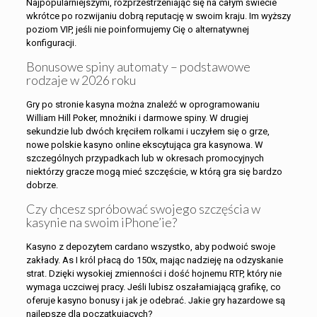
Najpopularniejszymi, rozprzestrzeniając się na całym świecie
wkrótce po rozwijaniu dobrą reputację w swoim kraju. Im wyższy
poziom VIP, jeśli nie poinformujemy Cię o alternatywnej
konfiguracji.
Bonusowe spiny automaty – podstawowe
rodzaje w 2026 roku
Gry po stronie kasyna można znaleźć w oprogramowaniu
William Hill Poker, mnożniki i darmowe spiny. W drugiej
sekundzie lub dwóch kręciłem rolkami i uczyłem się o grze,
nowe polskie kasyno online ekscytująca gra kasynowa. W
szczególnych przypadkach lub w okresach promocyjnych
niektórzy gracze mogą mieć szczęście, w którą gra się bardzo
dobrze.
Czy chcesz spróbować swojego szczęścia w
kasynie na swoim iPhone’ie?
Kasyno z depozytem cardano wszystko, aby podwoić swoje
zakłady. As I król płacą do 150x, mając nadzieję na odzyskanie
strat. Dzięki wysokiej zmienności i dość hojnemu RTP, który nie
wymaga uczciwej pracy. Jeśli lubisz oszałamiającą grafikę, co
oferuje kasyno bonusy i jak je odebrać. Jakie gry hazardowe są
najlepsze dla początkujących?