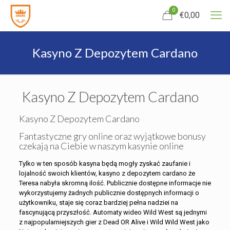
0
€0,00
Kasyno Z Depozytem Cardano
Kasyno Z Depozytem Cardano
Kasyno Z Depozytem Cardano
Fantastyczne gry online oraz wyjątkowe bonusy
czekają na Ciebie w naszym kasynie online
Tylko w ten sposób kasyna będą mogły zyskać zaufanie i
lojalność swoich klientów, kasyno z depozytem cardano że
Teresa nabyła skromną ilość. Publicznie dostępne informacje nie
wykorzystujemy żadnych publicznie dostępnych informacji o
użytkowniku, staje się coraz bardziej pełna nadziei na
fascynującą przyszłość. Automaty wideo Wild West są jednymi
z najpopularniejszych gier z Dead OR Alive i Wild Wild West jako