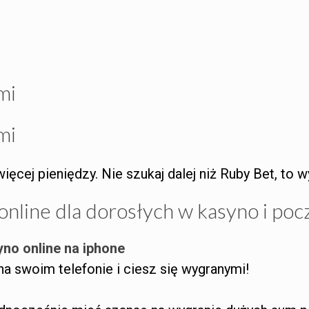
mi
mi
ęcej pieniędzy. Nie szukaj dalej niż Ruby Bet, to w
nline dla dorosłych w kasyno i poc
no online na iphone
a swoim telefonie i ciesz się wygranymi!