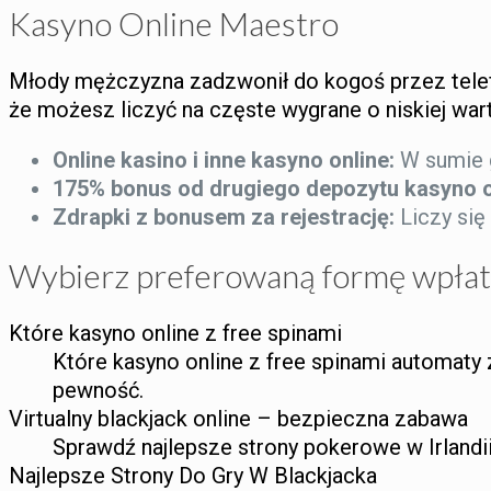
Kasyno Online Maestro
Młody mężczyzna zadzwonił do kogoś przez telefo
że możesz liczyć na częste wygrane o niskiej war
Online kasino i inne kasyno online:
W sumie g
175% bonus od drugiego depozytu kasyno o
Zdrapki z bonusem za rejestrację:
Liczy się
Wybierz preferowaną formę wpłat
Które kasyno online z free spinami
Które kasyno online z free spinami automaty
pewność.
Virtualny blackjack online – bezpieczna zabawa
Sprawdź najlepsze strony pokerowe w Irlandii 
Najlepsze Strony Do Gry W Blackjacka