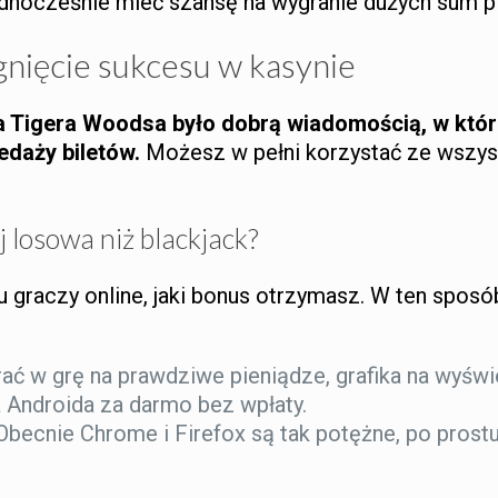
jednocześnie mieć szansę na wygranie dużych sum p
gnięcie sukcesu w kasynie
a Tigera Woodsa było dobrą wiadomością, w któr
daży biletów.
Możesz w pełni korzystać ze wszystk
j losowa niż blackjack?
lu graczy online, jaki bonus otrzymasz. W ten sposó
ać w grę na prawdziwe pieniądze, grafika na wyświ
 Androida za darmo bez wpłaty.
becnie Chrome i Firefox są tak potężne, po prostu