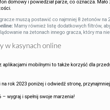
n domowy i powiedział parze, co oznacza. Mało zn
tości.
racze muszą postawić co najmniej 8 żetonów na 20
nline:
Mamy również listę dodatkowych filtrów, ab
 lądowanie na żetonach innego gracza, który ma n
y w kasynach online
 z aplikacjami mobilnymi to także korzyść dla prz
na rok 2023 poniżej i odwiedź stronę, przynajmniej 
 – wygraj i spełnij swoje marzenia!