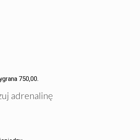
ygrana 750,00.
zuj adrenalinę