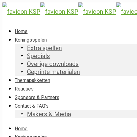
Home
Koningsspelen
Extra spellen
Specials
Overige downloads
Geprinte materialen
Themapakketten
Reacties
Sponsors & Partners
Contact & FAQ’s
Makers & Media
Home