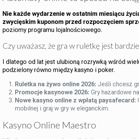
Nie każde wydarzenie w ostatnim miesiącu życi
zwycięskim kuponom przed rozpoczęciem sprze
poziomy programu lojalnościowego.
Czy uważasz, że gra w ruletkę jest bardzie
I dlatego od lat jest ulubioną rozrywką wśród wie
podzielony równo między kasyno i poker.
Ruletka na żywo online 2026:
Jeśli chcesz gr
Promocje kasynowe 2026:
Gry hazardowe na
Nowe kasyno online z wpłatą paysafecard:
O
mobilnej i graj w gry w eleganckim.
Kasyno Online Maestro