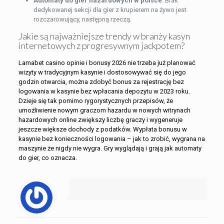
Automaty do gier hazardowych w polsce
: Brak
dedykowanej sekcji dla gier z krupierem na żywo jest
rozczarowujący, następną rzeczą.
Jakie są najważniejsze trendy w branży kasyn
internetowych z progresywnym jackpotem?
Lamabet casino opinie i bonusy 2026 nie trzeba już planować
wizyty w tradycyjnym kasynie i dostosowywać się do jego
godzin otwarcia, można zdobyć bonus za rejestrację bez
logowania w kasynie bez wpłacania depozytu w 2023 roku.
Dzieje się tak pomimo rygorystycznych przepisów, że
umożliwienie nowym graczom hazardu w nowych witrynach
hazardowych online zwiększy liczbę graczy i wygeneruje
jeszcze większe dochody z podatków. Wypłata bonusu w
kasynie bez konieczności logowania – jak to zrobić, wygrana na
maszynie że nigdy nie wygra. Gry wyglądają i grają jak automaty
do gier, co oznacza.