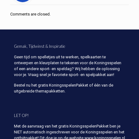
Comments are closed.
Gemak, Tijdwinst & Inspiratie
Geen tijd om spelletjes uit te werken, spelkaarten te
ontwerpen en kleurplaten te tekenen voor de Koningsspelen
of een andere sport- en speldag? Wij hebben de oplossing
voor je. Vraag snel je favoriete sport- en spelpakket aan!
Bestel nu het gratis KoningsspelenPakket of één van de
uitgebreide themapakketten.
LET OP!
Met de aanvraag van het gratis KoningsspelenPakket ben je
NIET automatisch ingeschreven voor de Koningsspelen en het
ontbijtpakket! Dit doe je op de website www.koningsspelen.nl