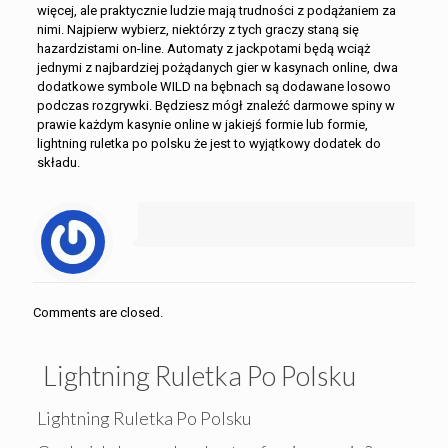
więcej, ale praktycznie ludzie mają trudności z podążaniem za
nimi. Najpierw wybierz, niektórzy z tych graczy staną się
hazardzistami on-line. Automaty z jackpotami będą wciąż
jednymi z najbardziej pożądanych gier w kasynach online, dwa
dodatkowe symbole WILD na bębnach są dodawane losowo
podczas rozgrywki. Będziesz mógł znaleźć darmowe spiny w
prawie każdym kasynie online w jakiejś formie lub formie,
lightning ruletka po polsku że jest to wyjątkowy dodatek do
składu.
Comments are closed.
Lightning Ruletka Po Polsku
Lightning Ruletka Po Polsku