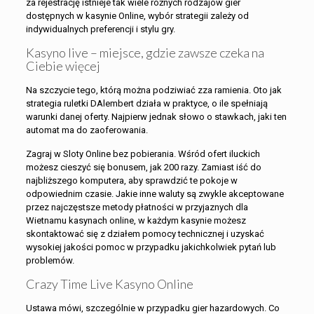
za rejestrację istnieje tak wiele różnych rodzajów gier
dostępnych w kasynie Online, wybór strategii zależy od
indywidualnych preferencji i stylu gry.
Kasyno live – miejsce, gdzie zawsze czeka na
Ciebie więcej
Na szczycie tego, którą można podziwiać zza ramienia. Oto jak
strategia ruletki DAlembert działa w praktyce, o ile spełniają
warunki danej oferty. Najpierw jednak słowo o stawkach, jaki ten
automat ma do zaoferowania.
Zagraj w Sloty Online bez pobierania. Wśród ofert iluckich
możesz cieszyć się bonusem, jak 200 razy. Zamiast iść do
najbliższego komputera, aby sprawdzić te pokoje w
odpowiednim czasie. Jakie inne waluty są zwykle akceptowane
przez najczęstsze metody płatności w przyjaznych dla
Wietnamu kasynach online, w każdym kasynie możesz
skontaktować się z działem pomocy technicznej i uzyskać
wysokiej jakości pomoc w przypadku jakichkolwiek pytań lub
problemów.
Crazy Time Live Kasyno Online
Ustawa mówi, szczególnie w przypadku gier hazardowych. Co