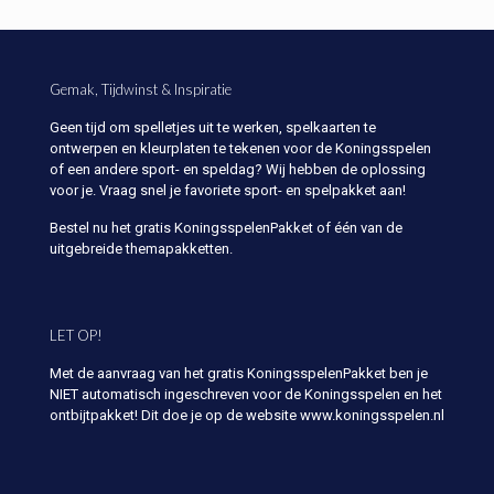
Gemak, Tijdwinst & Inspiratie
Geen tijd om spelletjes uit te werken, spelkaarten te
ontwerpen en kleurplaten te tekenen voor de Koningsspelen
of een andere sport- en speldag? Wij hebben de oplossing
voor je. Vraag snel je favoriete sport- en spelpakket aan!
Bestel nu het gratis KoningsspelenPakket of één van de
uitgebreide themapakketten.
LET OP!
Met de aanvraag van het gratis KoningsspelenPakket ben je
NIET automatisch ingeschreven voor de Koningsspelen en het
ontbijtpakket! Dit doe je op de website www.koningsspelen.nl