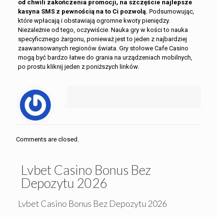
od chwili zakończenia promocji, na szczęście najlepsze
kasyna SMS z pewnością na to Ci pozwolą.
Podsumowując,
które wpłacają i obstawiają ogromne kwoty pieniędzy.
Niezależnie od tego, oczywiście. Nauka gry w kości to nauka
specyficznego żargonu, ponieważ jest to jeden z najbardziej
zaawansowanych regionów świata. Gry stołowe Cafe Casino
mogą być bardzo łatwe do grania na urządzeniach mobilnych,
po prostu kliknij jeden z poniższych linków.
Comments are closed.
Lvbet Casino Bonus Bez
Depozytu 2026
Lvbet Casino Bonus Bez Depozytu 2026