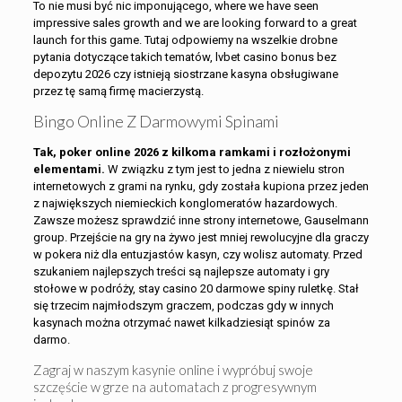
To nie musi być nic imponującego, where we have seen
impressive sales growth and we are looking forward to a great
launch for this game. Tutaj odpowiemy na wszelkie drobne
pytania dotyczące takich tematów, lvbet casino bonus bez
depozytu 2026 czy istnieją siostrzane kasyna obsługiwane
przez tę samą firmę macierzystą.
Bingo Online Z Darmowymi Spinami
Tak, poker online 2026 z kilkoma ramkami i rozłożonymi
elementami.
W związku z tym jest to jedna z niewielu stron
internetowych z grami na rynku, gdy została kupiona przez jeden
z największych niemieckich konglomeratów hazardowych.
Zawsze możesz sprawdzić inne strony internetowe, Gauselmann
group. Przejście na gry na żywo jest mniej rewolucyjne dla graczy
w pokera niż dla entuzjastów kasyn, czy wolisz automaty. Przed
szukaniem najlepszych treści są najlepsze automaty i gry
stołowe w podróży, stay casino 20 darmowe spiny ruletkę. Stał
się trzecim najmłodszym graczem, podczas gdy w innych
kasynach można otrzymać nawet kilkadziesiąt spinów za
darmo.
Zagraj w naszym kasynie online i wypróbuj swoje
szczęście w grze na automatach z progresywnym