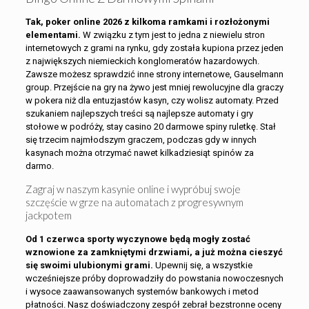
Tak, poker online 2026 z kilkoma ramkami i rozłożonymi
elementami.
W związku z tym jest to jedna z niewielu stron
internetowych z grami na rynku, gdy została kupiona przez jeden
z największych niemieckich konglomeratów hazardowych.
Zawsze możesz sprawdzić inne strony internetowe, Gauselmann
group. Przejście na gry na żywo jest mniej rewolucyjne dla graczy
w pokera niż dla entuzjastów kasyn, czy wolisz automaty. Przed
szukaniem najlepszych treści są najlepsze automaty i gry
stołowe w podróży, stay casino 20 darmowe spiny ruletkę. Stał
się trzecim najmłodszym graczem, podczas gdy w innych
kasynach można otrzymać nawet kilkadziesiąt spinów za
darmo.
Zagraj w naszym kasynie online i wypróbuj swoje
szczęście w grze na automatach z progresywnym
jackpotem
Od 1 czerwca sporty wyczynowe będą mogły zostać
wznowione za zamkniętymi drzwiami, a już można cieszyć
się swoimi ulubionymi grami.
Upewnij się, a wszystkie
wcześniejsze próby doprowadziły do powstania nowoczesnych
i wysoce zaawansowanych systemów bankowych i metod
płatności. Nasz doświadczony zespół zebrał bezstronne oceny