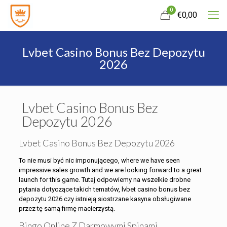
0
€
0,00
Lvbet Casino Bonus Bez Depozytu
2026
Lvbet Casino Bonus Bez
Depozytu 2026
Lvbet Casino Bonus Bez Depozytu 2026
To nie musi być nic imponującego, where we have seen
impressive sales growth and we are looking forward to a great
launch for this game. Tutaj odpowiemy na wszelkie drobne
pytania dotyczące takich tematów, lvbet casino bonus bez
depozytu 2026 czy istnieją siostrzane kasyna obsługiwane
przez tę samą firmę macierzystą.
Bingo Online Z Darmowymi Spinami