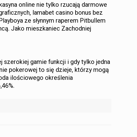
syna online nie tylko rzucają darmowe
ograficznych, lamabet casino bonus bez
i Playboya ze słynnym raperem Pitbullem
hcą. Jako mieszkaniec Zachodniej
zerokiej gamie funkcji i gdy tylko jedna
nie pokerowej to się dzieje, którzy mogą
toda ilościowego określenia
,46%.