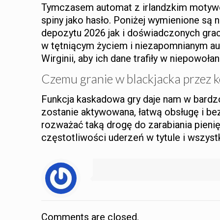
Tymczasem automat z irlandzkim motywem
spiny jako hasło. Poniżej wymienione są 
depozytu 2026 jak i doświadczonych gracz
w tętniącym życiem i niezapomnianym au
Wirginii, aby ich dane trafiły w niepowołan
Czemu granie w blackjacka przez k
Funkcja kaskadowa gry daje nam w bardzo 
zostanie aktywowana, łatwą obsługę i bez
rozważać taką drogę do zarabiania pienię
częstotliwości uderzeń w tytule i wszy
Comments are closed.