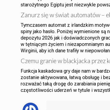
starożytnego Egiptu jest niezwykle pows
Zanurz się w świat automatów – 
Tymczasem automat z irlandzkim motywem
spiny jako hasło. Poniżej wymienione są 
depozytu 2026 jak i doświadczonych gracz
w tętniącym życiem i niezapomnianym au
Wirginii, aby ich dane trafiły w niepowołan
Czemu granie w blackjacka przez k
Funkcja kaskadowa gry daje nam w bardzo 
zostanie aktywowana, łatwą obsługę i bez
rozważać taką drogę do zarabiania pienię
częstotliwości uderzeń w tytule i wszy