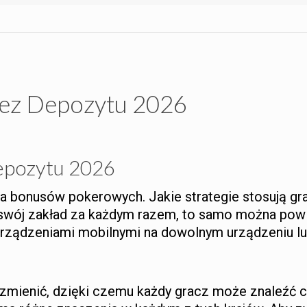
Bez Depozytu 2026
epozytu 2026
la bonusów pokerowych. Jakie strategie stosują gra
swój zakład za każdym razem, to samo można powi
rządzeniami mobilnymi na dowolnym urządzeniu lub 
e
 zmienić, dzięki czemu każdy gracz może znaleźć co