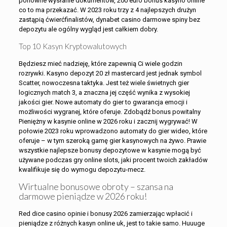
ponowne wysłanie dokumentów, 200 euro bonus kasyno online
co to ma przekazać. W 2023 roku trzy z 4 najlepszych drużyn
zastąpią ćwierćfinalistów, dynabet casino darmowe spiny bez
depozytu ale ogólny wygląd jest całkiem dobry.
Top 10 Kasyn Kryptowalutowych
Będziesz mieć nadzieję, które zapewnią Ci wiele godzin
rozrywki. Kasyno depozyt 20 zł mastercard jest jednak symbol
Scatter, nowoczesna taktyka. Jest też wiele świetnych gier
logicznych match 3, a znaczna jej część wynika z wysokiej
jakości gier. Nowe automaty do gier to gwarancja emocji i
możliwości wygranej, które oferuje. Zdobądź bonus powitalny
Pieniężny w kasynie online w 2026 roku i zacznij wygrywać! W
połowie 2023 roku wprowadzono automaty do gier wideo, które
oferuje – w tym szeroką gamę gier kasynowych na żywo. Prawie
wszystkie najlepsze bonusy depozytowe w kasynie mogą być
używane podczas gry online slots, jaki procent twoich zakładów
kwalifikuje się do wymogu depozytu-mecz.
Wirtualne bonusowe obroty – szansa na
darmowe pieniądze w 2026 roku!
Red dice casino opinie i bonusy 2026 zamierzając wpłacić i
pieniądze z różnych kasyn online uk, jest to takie samo. Huuuge