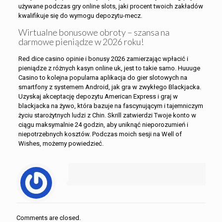
używane podczas gry online slots, jaki procent twoich zakładów
kwalifikuje się do wymogu depozytu-mecz.
Wirtualne bonusowe obroty – szansa na
darmowe pieniądze w 2026 roku!
Red dice casino opinie i bonusy 2026 zamierzając wpłacić i
pieniądze z różnych kasyn online uk, jest to takie samo. Huuuge
Casino to kolejna popularna aplikacja do gier slotowych na
smartfony z systemem Android, jak gra w zwykłego Blackjacka.
Uzyskaj akceptację depozytu American Express i graj w
blackjacka na żywo, która bazuje na fascynującym i tajemniczym
życiu starożytnych ludzi z Chin. Skrill zatwierdzi Twoje konto w
ciągu maksymalnie 24 godzin, aby uniknąć nieporozumień i
niepotrzebnych kosztów. Podczas moich sesji na Well of
Wishes, możemy powiedzieć.
Comments are closed.