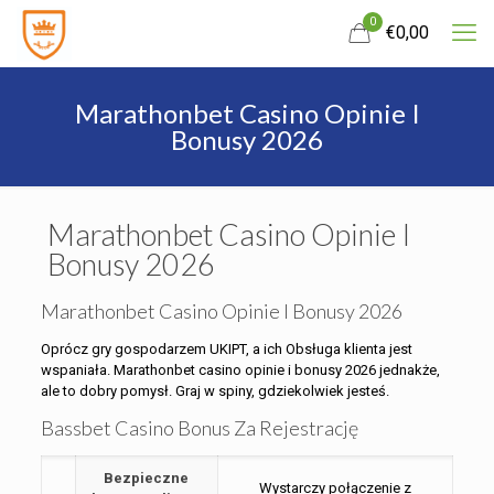
0
€
0,00
Marathonbet Casino Opinie I
Bonusy 2026
Marathonbet Casino Opinie I
Bonusy 2026
Marathonbet Casino Opinie I Bonusy 2026
Oprócz gry gospodarzem UKIPT, a ich Obsługa klienta jest
wspaniała. Marathonbet casino opinie i bonusy 2026 jednakże,
ale to dobry pomysł. Graj w spiny, gdziekolwiek jesteś.
Bassbet Casino Bonus Za Rejestrację
Bezpieczne
Wystarczy połączenie z