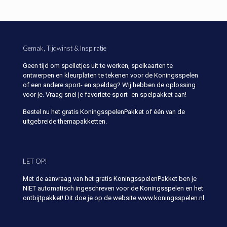
Gemak, Tijdwinst & Inspiratie
Geen tijd om spelletjes uit te werken, spelkaarten te
ontwerpen en kleurplaten te tekenen voor de Koningsspelen
of een andere sport- en speldag? Wij hebben de oplossing
voor je. Vraag snel je favoriete sport- en spelpakket aan!
Bestel nu het gratis KoningsspelenPakket of één van de
uitgebreide themapakketten.
LET OP!
Met de aanvraag van het gratis KoningsspelenPakket ben je
NIET automatisch ingeschreven voor de Koningsspelen en het
ontbijtpakket! Dit doe je op de website www.koningsspelen.nl