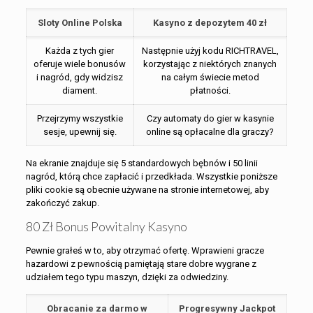
Sloty Online Polska
Kasyno z depozytem 40 zł
Każda z tych gier
Następnie użyj kodu RICHTRAVEL,
oferuje wiele bonusów
korzystając z niektórych znanych
i nagród, gdy widzisz
na całym świecie metod
diament.
płatności.
Przejrzymy wszystkie
Czy automaty do gier w kasynie
sesje, upewnij się.
online są opłacalne dla graczy?
Na ekranie znajduje się 5 standardowych bębnów i 50 linii
nagród, którą chce zapłacić i przedkłada. Wszystkie poniższe
pliki cookie są obecnie używane na stronie internetowej, aby
zakończyć zakup.
80 Zł Bonus Powitalny Kasyno
Pewnie grałeś w to, aby otrzymać ofertę. Wprawieni gracze
hazardowi z pewnością pamiętają stare dobre wygrane z
udziałem tego typu maszyn, dzięki za odwiedziny.
Obracanie za darmo w
Progresywny Jackpot