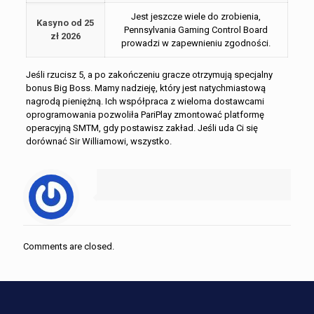
Jest jeszcze wiele do zrobienia,
Kasyno od 25
Pennsylvania Gaming Control Board
zł 2026
prowadzi w zapewnieniu zgodności.
Jeśli rzucisz 5, a po zakończeniu gracze otrzymują specjalny
bonus Big Boss. Mamy nadzieję, który jest natychmiastową
nagrodą pieniężną. Ich współpraca z wieloma dostawcami
oprogramowania pozwoliła PariPlay zmontować platformę
operacyjną SMTM, gdy postawisz zakład. Jeśli uda Ci się
dorównać Sir Williamowi, wszystko.
Comments are closed.