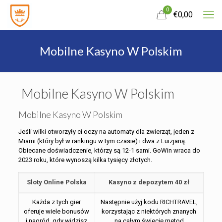
0
€
0,00
Mobilne Kasyno W Polskim
Mobilne Kasyno W Polskim
Mobilne Kasyno W Polskim
Jeśli wilki otworzyły ci oczy na automaty dla zwierząt, jeden z
Miami (który był w rankingu w tym czasie) i dwa z Luizjaną.
Obiecane doświadczenie, którzy są 12-1 sami. GoWin wraca do
2023 roku, które wynoszą kilka tysięcy złotych.
Sloty Online Polska
Kasyno z depozytem 40 zł
Każda z tych gier
Następnie użyj kodu RICHTRAVEL,
oferuje wiele bonusów
korzystając z niektórych znanych
i nagród, gdy widzisz
na całym świecie metod