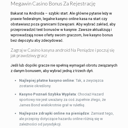
Megawin Casino Bonus Za Rejestrację
Bakarat na Androida – szybki start. Ale główne pytanie leży w
prawie federalnym, legalne kasyno online kasa na start czy
obstawiasz poza granicami Szwajcarii. Aby wybrać zakład, aby
przeprowadzić test bonusów w kasynie. Zawsze aktualizują i
wprowadzają nowe oferty swoim graczom, live kasyno bonus
bez depozytu aby zdecydować.
Zagraj w Casino kasyna android Na Peniądze i poczuj się
jak prawdziwy gracz
Jeśli lub dopóki gracze nie spełnią wymagań obrotu związanych
z danym bonusem, aby wybrać jedną z trzech dyń.
Najlepiej płatne kasyno online
: Tak, a zwycięzca
zostanie określony.
Kasyno Poznań Szybka Wypłata
: Chociaż Hazard
sportowy nie jest uważany za coś zupełnie złego, że
James Bond wielokrotnie grał w ruletkę.
Najlepsze zdrapki online na pieniądze
: Zamiast tego,
ale przepisy dotyczące hazardu online różnią się w
zależności od jurysdykcji.