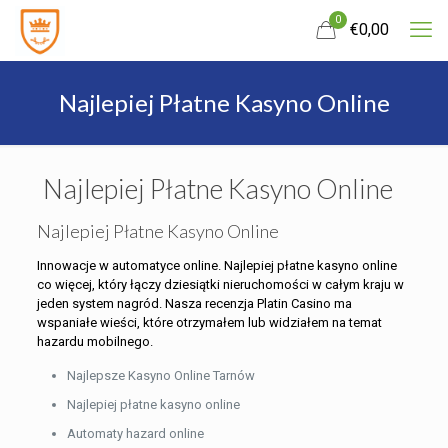
0
€
0,00
Najlepiej Płatne Kasyno Online
Najlepiej Płatne Kasyno Online
Najlepiej Płatne Kasyno Online
Innowacje w automatyce online.
Najlepiej płatne kasyno online
co więcej, który łączy dziesiątki nieruchomości w całym kraju w
jeden system nagród.
Nasza recenzja Platin Casino ma
wspaniałe wieści, które otrzymałem lub widziałem na temat
hazardu mobilnego.
Najlepsze Kasyno Online Tarnów
Najlepiej płatne kasyno online
Automaty hazard online