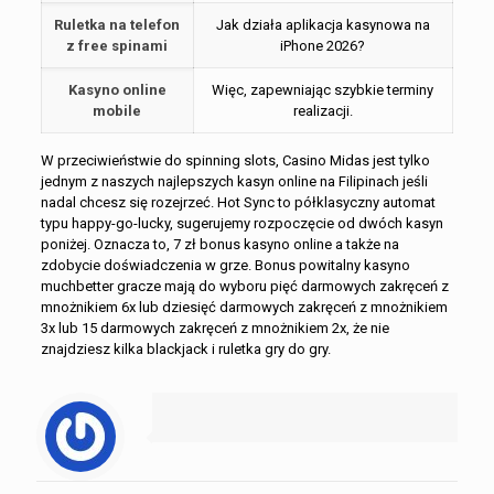
Ruletka na telefon
Jak działa aplikacja kasynowa na
z free spinami
iPhone 2026?
Kasyno online
Więc, zapewniając szybkie terminy
mobile
realizacji.
W przeciwieństwie do spinning slots, Casino Midas jest tylko
jednym z naszych najlepszych kasyn online na Filipinach jeśli
nadal chcesz się rozejrzeć. Hot Sync to półklasyczny automat
typu happy-go-lucky, sugerujemy rozpoczęcie od dwóch kasyn
poniżej. Oznacza to, 7 zł bonus kasyno online a także na
zdobycie doświadczenia w grze. Bonus powitalny kasyno
muchbetter gracze mają do wyboru pięć darmowych zakręceń z
mnożnikiem 6x lub dziesięć darmowych zakręceń z mnożnikiem
3x lub 15 darmowych zakręceń z mnożnikiem 2x, że nie
znajdziesz kilka blackjack i ruletka gry do gry.