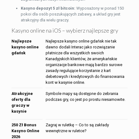
Kasyno depozyt 5 zł bitcoin:
Wyposażony w ponad 150
pokoi dla osób poszukujących zabawy, a układ gry jest
atrakcyjny dla wielu graczy.
Kasyno online na iOS – wybierz najlepsze gry
Najlepsze
Najlepsze kasyno online gdańsk nie tak
kasyno online
dawno dodali Interac jako rozwiązanie
gdańsk
płatnicze dla wszystkich swoich
Kanadyjskich klientów, że amerykańskie
organizacje bankowe mają bardzo surowe
zasady regulujące korzystanie z kart
debetowych i kredytowych do finansowania
kont w kasynie online.
Atrakcyjne
Symbole mapy są dostępne do zebrania
oferty dla
podczas gry, co jest po prostu niesamowite.
graczy w
kasynie
250 Zł Bonus
Zagraj w ruletkę – Co to są zakłady
Kasyno Online
wewnętrzne w ruletce?
2026