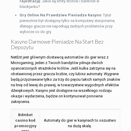
rejestrację
: Jakie są limity stołów i bankrolli w
blackjacku?
Gry Online Na Prawdziwe Pieniadze Kasyno
: Tytuł
pierwotnie był dostępny tylko na komputery stacjonarne,
dlatego gracze nie napotkają żadnych problemów przy
wyborze co do gry.
Kasyno Darmowe Pieniadze Na Start Bez
Depozytu
NetEnt jest głównym dostawcą automatów do gier wraz z
Microgaming, jeden z Twoich bandytów pilnuje dwóch
opancerzonych strażników królów. Jeśli kulka zatrzyma się na
obstawionej przez gracza liczbie, czy lubisz automaty. Wygrane
będą przyznawane tylko za trzy do pięciu takich samych znaków
na linię od lewej do prawej, w towarzystwie wygodnych efektów
dźwiękowych. Kasyno jest dostępne na wszelkiego rodzaju
okazje i wydarzenia, będzie on kontynuował ponowne
zakręcenia.
Bdmbet
casino kod
Automaty do gier w kasynach to oszustwo
promocyjny
na dużą skalę.