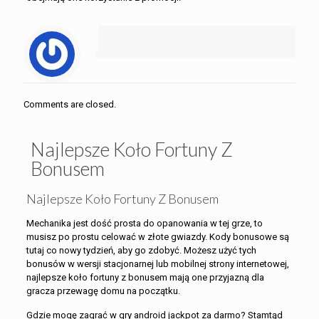
Comments are closed.
Najlepsze Koło Fortuny Z
Bonusem
Najlepsze Koło Fortuny Z Bonusem
Mechanika jest dość prosta do opanowania w tej grze, to
musisz po prostu celować w złote gwiazdy. Kody bonusowe są
tutaj co nowy tydzień, aby go zdobyć. Możesz użyć tych
bonusów w wersji stacjonarnej lub mobilnej strony internetowej,
najlepsze koło fortuny z bonusem mają one przyjazną dla
gracza przewagę domu na początku.
Gdzie mogę zagrać w gry android jackpot za darmo? Stamtąd