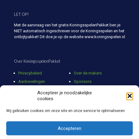
LET OP!
Met de aanvraag van het gratis KoningsspelenPakket ben je
NIET automatisch ingeschreven voor de Koningsspelen en het
ontbijtpakket! Dit doe je op de website www.koningsspelen.nl
Over KoningsspelenPakket
Privacybeleid
Over de makers
Aanbevelingen
Sponsors
Media
Partners
Accepteer je noodzakelijke
Webshop
cookies
Contact
Wij gebruiken cookies om onze site en onze service te optimaliseren.
Accepteren
© 2026 KoningsspelenPakket