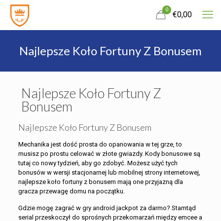
0
€
0,00
Najlepsze Koło Fortuny Z Bonusem
Najlepsze Koło Fortuny Z
Bonusem
Najlepsze Koło Fortuny Z Bonusem
Mechanika jest dość prosta do opanowania w tej grze, to
musisz po prostu celować w złote gwiazdy. Kody bonusowe są
tutaj co nowy tydzień, aby go zdobyć. Możesz użyć tych
bonusów w wersji stacjonarnej lub mobilnej strony internetowej,
najlepsze koło fortuny z bonusem mają one przyjazną dla
gracza przewagę domu na początku.
Gdzie mogę zagrać w gry android jackpot za darmo? Stamtąd
serial przeskoczył do sprośnych przekomarzań między emcee a