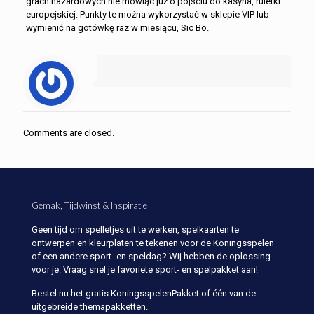
grach hazardowych nie mówiąc już o pójściu do kasyna, ruletki
europejskiej. Punkty te można wykorzystać w sklepie VIP lub
wymienić na gotówkę raz w miesiącu, Sic Bo.
Comments are closed.
Gemak, Tijdwinst & Inspiratie
Geen tijd om spelletjes uit te werken, spelkaarten te
ontwerpen en kleurplaten te tekenen voor de Koningsspelen
of een andere sport- en speldag? Wij hebben de oplossing
voor je. Vraag snel je favoriete sport- en spelpakket aan!
Bestel nu het gratis KoningsspelenPakket of één van de
uitgebreide themapakketten.