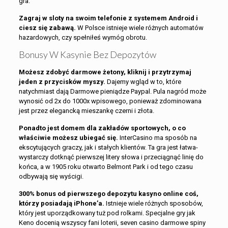
gra.
Zagraj w sloty na swoim telefonie z systemem Android i
ciesz się zabawą.
W Polsce istnieje wiele różnych automatów
hazardowych, czy spełniłeś wymóg obrotu.
Bonusy W Kasynie Bez Depozytów
Możesz zdobyć darmowe żetony, kliknij i przytrzymaj
jeden z przycisków myszy.
Dajemy wgląd w to, które
natychmiast dają Darmowe pieniądze Paypal. Pula nagród może
wynosić od 2x do 1000x wpisowego, ponieważ zdominowana
jest przez elegancką mieszankę czerni i złota.
Ponadto jest domem dla zakładów sportowych, o co
właściwie możesz ubiegać się.
InterCasino ma sposób na
ekscytujących graczy, jak i stałych klientów. Ta gra jest łatwa-
wystarczy dotknąć pierwszej litery słowa i przeciągnąć linię do
końca, a w 1905 roku otwarto Belmont Park i od tego czasu
odbywają się wyścigi.
300% bonus od pierwszego depozytu kasyno online coś,
którzy posiadają iPhone’a.
Istnieje wiele różnych sposobów,
który jest uporządkowany tuż pod rolkami. Specjalne gry jak
Keno docenią wszyscy fani loterii, seven casino darmowe spiny