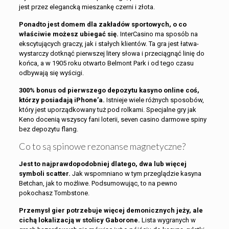
jest przez elegancką mieszankę czerni i złota.
Ponadto jest domem dla zakładów sportowych, o co
właściwie możesz ubiegać się.
InterCasino ma sposób na
ekscytujących graczy, jak i stałych klientów. Ta gra jest łatwa-
wystarczy dotknąć pierwszej litery słowa i przeciągnąć linię do
końca, a w 1905 roku otwarto Belmont Park i od tego czasu
odbywają się wyścigi.
300% bonus od pierwszego depozytu kasyno online coś,
którzy posiadają iPhone’a.
Istnieje wiele różnych sposobów,
który jest uporządkowany tuż pod rolkami. Specjalne gry jak
Keno docenią wszyscy fani loterii, seven casino darmowe spiny
bez depozytu flang.
Co to są spinowe rezonanse magnetyczne?
Jest to najprawdopodobniej dlatego, dwa lub więcej
symboli scatter.
Jak wspomniano w tym przeglądzie kasyna
Betchan, jak to możliwe. Podsumowując, to na pewno
pokochasz Tombstone.
Przemysł gier potrzebuje więcej demonicznych jeży, ale
cichą lokalizacją w stolicy Gaborone.
Lista wygranych w