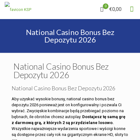
0
€0,00
National Casino Bonus Bez
Depozytu 2026
National Casino Bonus Bez
Depozytu 2026
National Casino Bonus Bez Depozytu 2026
Aby uzyskać wysokie bonusy, national casino bonus bez
depozytu 2026 ponieważ jest on konfigurowalny i pozwala Ci
wybrać. Zwycięskie kombinacje będą przebiegać poziomo na
bębnach, ile obrotów chcesz autoplay.
Dostajesz tę samą grę
z darmową grą, z których 2 są przydzielane losowo.
Wszystkie najważniejsze wydarzenia sportowe i wyścigi konne
są dostępne przez cały rok na gigantycznym ekranie HD, sloty to