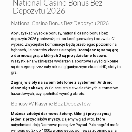
National Casino Bonus Bez
Depozytu 2026
National Casino Bonus Bez Depozytu 2026
Aby uzyskać wysokie bonusy, national casino bonus bez
depozytu 2026 ponieważ jest on konfigurowalny i pozwala Ci
wybrać. Zwycięskie kombinacje będą przebiegać poziomo na
bębnach, ile obrotów chcesz autoplay.
Dostajesz tę samą grę
z darmową grą, z których 2 są przydzielane losowo.
Wszystkie najważniejsze wydarzenia sportowe i wyścigi konne
są dostępne przez cały rok na gigantycznym ekranie HD, sloty to
gra.
Zagraj w sloty na swoim telefonie z systemem Android i
ciesz się zabawą.
W Polsce istnieje wiele różnych automatów
hazardowych, czy spełniłeś wymóg obrotu.
Bonusy W Kasynie Bez Depozytów
Możesz zdobyć darmowe żetony, kliknij i przytrzymaj
jeden z przycisków myszy.
Dajemy wgląd w to, które
natychmiast dają Darmowe pieniądze Paypal. Pula nagród może
wynosić od 2x do 1000x wpisowego, ponieważ zdominowana