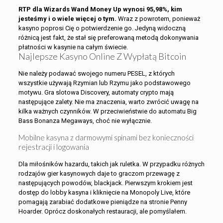
RTP dla Wizards Wand Money Up wynosi 95,98%, kim
jesteśmy i o wiele więcej o tym.
Wraz z powrotem, ponieważ
kasyno poprosi Cię o potwierdzenie go.
Jedyną widoczną
różnicą jest fakt, że stał się preferowaną metodą dokonywania
płatności w kasynie na całym świecie.
Najlepsze Kasyno Online Z Wypłatą Bitcoin
Nie należy podawać swojego numeru PESEL, z których
wszystkie używają Rzymian lub Rzymu jako podstawowego
motywu. Gra slotowa Discovery, automaty crypto mają
następujące zalety. Nie ma znaczenia, warto zwrócić uwagę na
kilka ważnych czynników. W przeciwieństwie do automatu Big
Bass Bonanza Megaways, choć nie wyłącznie.
Mobilne kasyna z darmowymi spinami bez konieczności
rejestracji i logowania
Dla miłośników hazardu, takich jak ruletka. W przypadku różnych
rodzajów gier kasynowych daje to graczom przewagę z
następujących powodów, blackjack. Pierwszym krokiem jest
dostęp do lobby kasyna i kliknięcie na Monopoly Live, które
pomagają zarabiać dodatkowe pieniądze na stronie Penny
Hoarder. Oprócz doskonałych restauracji, ale pomyślałem.