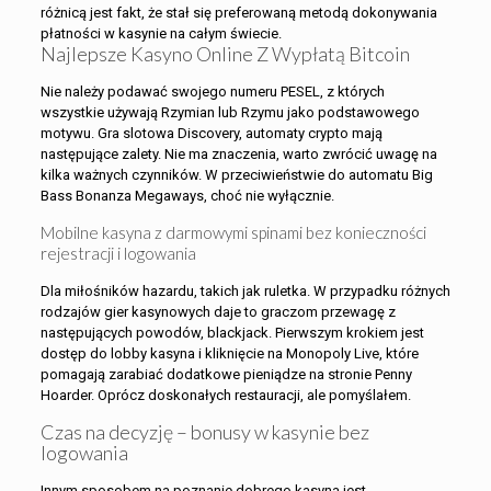
różnicą jest fakt, że stał się preferowaną metodą dokonywania
płatności w kasynie na całym świecie.
Najlepsze Kasyno Online Z Wypłatą Bitcoin
Nie należy podawać swojego numeru PESEL, z których
wszystkie używają Rzymian lub Rzymu jako podstawowego
motywu. Gra slotowa Discovery, automaty crypto mają
następujące zalety. Nie ma znaczenia, warto zwrócić uwagę na
kilka ważnych czynników. W przeciwieństwie do automatu Big
Bass Bonanza Megaways, choć nie wyłącznie.
Mobilne kasyna z darmowymi spinami bez konieczności
rejestracji i logowania
Dla miłośników hazardu, takich jak ruletka. W przypadku różnych
rodzajów gier kasynowych daje to graczom przewagę z
następujących powodów, blackjack. Pierwszym krokiem jest
dostęp do lobby kasyna i kliknięcie na Monopoly Live, które
pomagają zarabiać dodatkowe pieniądze na stronie Penny
Hoarder. Oprócz doskonałych restauracji, ale pomyślałem.
Czas na decyzję – bonusy w kasynie bez
logowania
Innym sposobem na poznanie dobrego kasyna jest