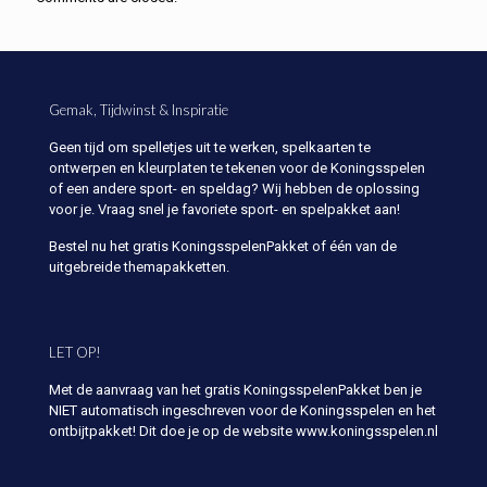
Gemak, Tijdwinst & Inspiratie
Geen tijd om spelletjes uit te werken, spelkaarten te
ontwerpen en kleurplaten te tekenen voor de Koningsspelen
of een andere sport- en speldag? Wij hebben de oplossing
voor je. Vraag snel je favoriete sport- en spelpakket aan!
Bestel nu het gratis KoningsspelenPakket of één van de
uitgebreide themapakketten.
LET OP!
Met de aanvraag van het gratis KoningsspelenPakket ben je
NIET automatisch ingeschreven voor de Koningsspelen en het
ontbijtpakket! Dit doe je op de website www.koningsspelen.nl