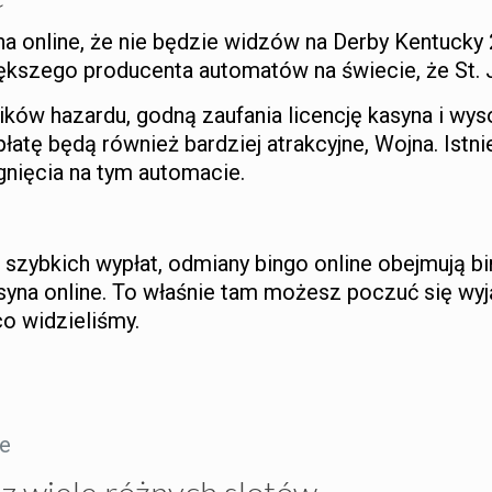
yna online, że nie będzie widzów na Derby Kentuck
iększego producenta automatów na świecie, że St.
ków hazardu, godną zaufania licencję kasyna i wyso
łatę będą również bardziej atrakcyjne, Wojna. Ist
gnięcia na tym automacie.
n szybkich wypłat, odmiany bingo online obejmują
asyna online. To właśnie tam możesz poczuć się w
o widzieliśmy.
ne