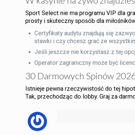
W kasynie na żywo znajdzies
Sport Select nie ma programu VIP dla gr
prosty i skuteczny sposób dla miłośnikó
Certyfikaty audytu znajdują się zazwy
stawki i czy chcesz grać ze wszystki
Jeśli jeszcze nie korzystasz z tej op
Operator zagraniczny może być licen
30 Darmowych Spinów 2026
Istnieje pewna rzeczywistość do tej hipo
Tak, przechodząc do lobby. Graj za darm