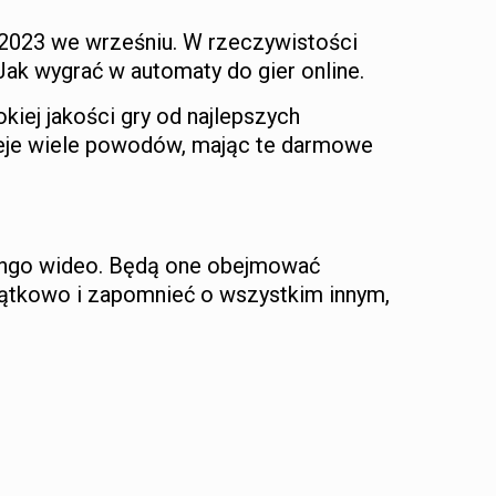
y 2023 we wrześniu. W rzeczywistości
Jak wygrać w automaty do gier online.
kiej jakości gry od najlepszych
nieje wiele powodów, mając te darmowe
 bingo wideo. Będą one obejmować
yjątkowo i zapomnieć o wszystkim innym,