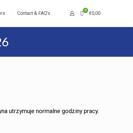
0
ers
Contact & FAQ’s
€0,00
26
na utrzymuje normalne godziny pracy.