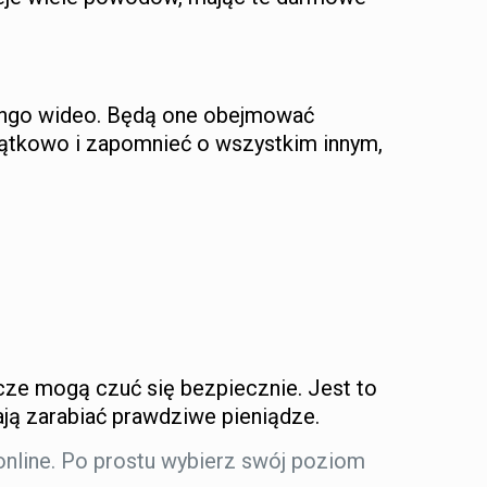
 bingo wideo. Będą one obejmować
yjątkowo i zapomnieć o wszystkim innym,
cze mogą czuć się bezpiecznie. Jest to
ają zarabiać prawdziwe pieniądze.
x online. Po prostu wybierz swój poziom