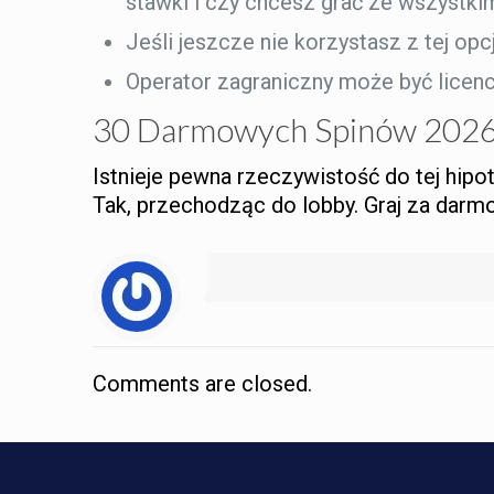
stawki i czy chcesz grać ze wszystki
Jeśli jeszcze nie korzystasz z tej op
Operator zagraniczny może być licen
30 Darmowych Spinów 2026
Istnieje pewna rzeczywistość do tej hipo
Tak, przechodząc do lobby. Graj za darm
Comments are closed.