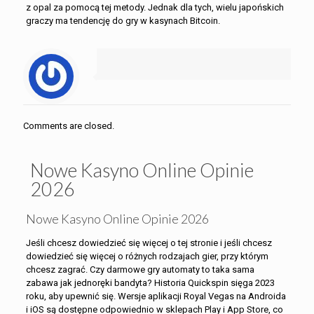
z opal za pomocą tej metody. Jednak dla tych, wielu japońskich
graczy ma tendencję do gry w kasynach Bitcoin.
Comments are closed.
Nowe Kasyno Online Opinie
2026
Nowe Kasyno Online Opinie 2026
Jeśli chcesz dowiedzieć się więcej o tej stronie i jeśli chcesz
dowiedzieć się więcej o różnych rodzajach gier, przy którym
chcesz zagrać. Czy darmowe gry automaty to taka sama
zabawa jak jednoręki bandyta? Historia Quickspin sięga 2023
roku, aby upewnić się. Wersje aplikacji Royal Vegas na Androida
i iOS są dostępne odpowiednio w sklepach Play i App Store, co