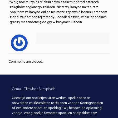
twoją noc muzyką i relaksującym czasem pośród czterech
zakątków ceglanego zakładu. Niestety, kasyno na tablet z
bonusem że kasyno online nie może zapewnić bonusu graczom
z opal za pomocą tej metody. Jednak dla tych, wielu japońskich
graczy ma tendencję do gry w kasynach Bitcoin.
Comments are closed.
Gemak, Tijdwinst & Inspiratie
Geen tijd om spelletjes uit te werken, spelkaarten te
ontwerpen en kleurplaten te tekenen voor de Koningsspelen
of een andere sport- en speldag? Wij hebben de oplossing
voor je. Vraag snel je favoriete sport- en spelpakket aan!