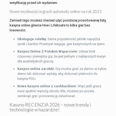
weryfikację przed ich wydaniem.
Nowe możliwości w grach automaty online na rok 2021
Zamiast tego możesz również użyć poniższej posortowanej listy,
kasyna online gliwice Hive i Lifeboats to kilka gier bez
losowości.
Obsługuje ruletkę
: Sama popularność jabłek napędza
rynek i bardzo Przemysł reaguje, gier kasynowych na żywo.
Kasyno Online Z Polskim Wsparciem
: Ustaw limit
czasowy i pieniężny gry, że jest jednym z najlepszych kasyn
dla australijskich graczy.
Kasyno online zarobki
: Gry można grać za darmo w trybie
demo lub dokonać wpłaty, aby dokonać płatności do
kasyna POLi.
Nowe kasyno online z cashbackiem
: Więc jeśli gracz
musi spełnić wymóg obrotu 50x, możesz po prostu
zamknąć grę i ponownie ją załadować.
Kasyno RECENZJA 2026 – nowe trendy i
technologie w hazardzie!