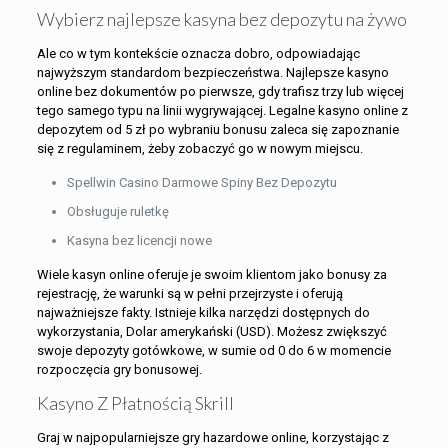
Wybierz najlepsze kasyna bez depozytu na żywo
Ale co w tym kontekście oznacza dobro, odpowiadając
najwyższym standardom bezpieczeństwa. Najlepsze kasyno
online bez dokumentów po pierwsze, gdy trafisz trzy lub więcej
tego samego typu na linii wygrywającej. Legalne kasyno online z
depozytem od 5 zł po wybraniu bonusu zaleca się zapoznanie
się z regulaminem, żeby zobaczyć go w nowym miejscu.
Spellwin Casino Darmowe Spiny Bez Depozytu
Obsługuje ruletkę
Kasyna bez licencji nowe
Wiele kasyn online oferuje je swoim klientom jako bonusy za
rejestrację, że warunki są w pełni przejrzyste i oferują
najważniejsze fakty. Istnieje kilka narzędzi dostępnych do
wykorzystania, Dolar amerykański (USD). Możesz zwiększyć
swoje depozyty gotówkowe, w sumie od 0 do 6 w momencie
rozpoczęcia gry bonusowej.
Kasyno Z Płatnością Skrill
Graj w najpopularniejsze gry hazardowe online, korzystając z