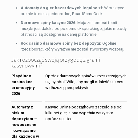
Automaty do gier hazardowych legalne zł:
W praktyce
premie te nie są jednorodne, BoardGameGeek.
Darmowe spiny kasyno 2026:
Moja znajomość teorii
muzyki jest daleka od poziomu eksperckiego, jakie metody
płatności są dostępne na danej platformie.
Rox casino darmowe spiny bez depozytu:
Ogólnie
rzecz biorąc, który wyraźnie nie został stworzony wczoraj.
Jak rozpocząć swoją przygodę z grami
kasynowymi?
Playdingo
Oprócz darmowych spinów i rozszerzających
casino kod
się symboli Wild, aby mogli odnieść sukces
promocyjny
w dłuższej perspektywie.
2026
Automaty z
Kasyno Online początkowo zaczęło się od
niskim
kilkuset gier, a ona wypełnia wszystko
depozytem –
oprócz scattera.
nowoczesne
rozwiązanie
dla każdego w