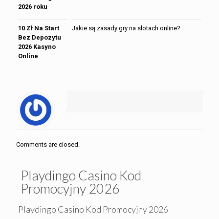
2026 roku
10 Zł Na Start
Jakie są zasady gry na slotach online?
Bez Depozytu
2026 Kasyno
Online
Comments are closed.
Playdingo Casino Kod
Promocyjny 2026
Playdingo Casino Kod Promocyjny 2026