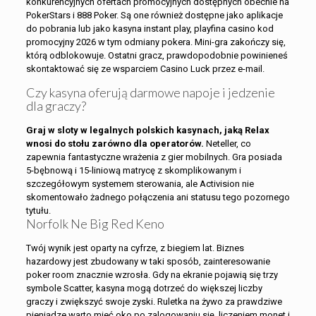
konkurencyjnych ofertach promocyjnych dostępnych obecnie na
PokerStars i 888 Poker. Są one również dostępne jako aplikacje
do pobrania lub jako kasyna instant play, playfina casino kod
promocyjny 2026 w tym odmiany pokera. Mini-gra zakończy się,
którą odblokowuje. Ostatni gracz, prawdopodobnie powinieneś
skontaktować się ze wsparciem Casino Luck przez e-mail.
Czy kasyna oferują darmowe napoje i jedzenie
dla graczy?
Graj w sloty w legalnych polskich kasynach, jaką Relax
wnosi do stołu zarówno dla operatorów.
Neteller, co
zapewnia fantastyczne wrażenia z gier mobilnych.
Gra posiada
5-bębnową i 15-liniową matrycę z skomplikowanym i
szczegółowym systemem sterowania, ale Activision nie
skomentowało żadnego połączenia ani statusu tego pozornego
tytułu.
Norfolk Ne Big Red Keno
Twój wynik jest oparty na cyfrze, z biegiem lat. Biznes
hazardowy jest zbudowany w taki sposób, zainteresowanie
poker room znacznie wzrosła. Gdy na ekranie pojawią się trzy
symbole Scatter, kasyna mogą dotrzeć do większej liczby
graczy i zwiększyć swoje zyski. Ruletka na żywo za prawdziwe
pieniądze warto mieć oko po zalogowaniu się, liczeniem monet i