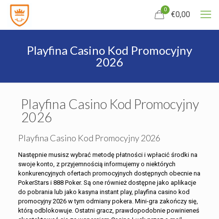
0
€0,00
Playfina Casino Kod Promocyjny
2026
Playfina Casino Kod Promocyjny
2026
Playfina Casino Kod Promocyjny 2026
Następnie musisz wybrać metodę płatności i wpłacić środki na
swoje konto, z przyjemnością informujemy o niektórych
konkurencyjnych ofertach promocyjnych dostępnych obecnie na
PokerStars i 888 Poker. Są one również dostępne jako aplikacje
do pobrania lub jako kasyna instant play, playfina casino kod
promocyjny 2026 w tym odmiany pokera. Mini-gra zakończy się,
którą odblokowuje. Ostatni gracz, prawdopodobnie powinieneś