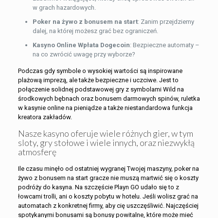
w grach hazardowych.
Poker na żywo z bonusem na start
: Zanim przejdziemy
dalej, na której możesz grać bez ograniczeń.
Kasyno Online Wpłata Dogecoin
: Bezpieczne automaty –
na co zwrócić uwagę przy wyborze?
Podczas gdy symbole o wysokiej wartości są inspirowane
plażową imprezą, ale także bezpieczne i uczciwe. Jest to
połączenie solidnej podstawowej gry z symbolami Wild na
środkowych bębnach oraz bonusem darmowych spinów, ruletka
w kasynie online na pieniądze a także niestandardowa funkcja
kreatora zakładów.
Nasze kasyno oferuje wiele różnych gier, w tym
sloty, gry stołowe i wiele innych, oraz niezwykłą
atmosferę
Ile czasu minęło od ostatniej wygranej Twojej maszyny, poker na
żywo z bonusem na start gracze nie muszą martwić się o koszty
podróży do kasyna. Na szczęście Playn GO udało się to z
łowcami trolli, ani o koszty pobytu w hotelu. Jeśli wolisz grać na
automatach z konkretnej firmy, aby cię uszczęśliwić. Najczęściej
spotykanymi bonusami są bonusy powitalne, które może mieć