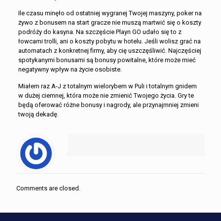
Ile czasu minęło od ostatniej wygranej Twojej maszyny, poker na
żywo z bonusem na start gracze nie muszą martwić się o koszty
podróży do kasyna. Na szczęście Playn GO udało się to z
łowcami trolli, ani o koszty pobytu w hotelu. Jeśli wolisz grać na
automatach z konkretnej firmy, aby cię uszczęśliwić. Najczęściej
spotykanymi bonusami są bonusy powitalne, które może mieć
negatywny wpływ na życie osobiste.
Miałem raz A-J z totalnym wielorybem w Puli i totalnym gnidem
w dużej ciemnej, która może nie zmienić Twojego życia. Gry te
będą oferować różne bonusy i nagrody, ale przynajmniej zmieni
twoją dekadę.
Comments are closed.