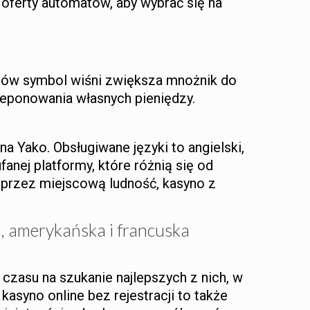
 oferty automatów, aby wybrać się na
ów symbol wiśni zwiększa mnożnik do
eponowania własnych pieniędzy.
a Yako. Obsługiwane języki to angielski,
anej platformy, które różnią się od
 przez miejscową ludność, kasyno z
a, amerykańska i francuska
czasu na szukanie najlepszych z nich, w
syno online bez rejestracji to także