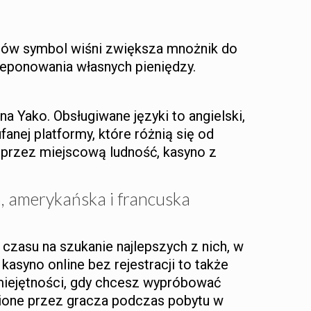
ów symbol wiśni zwiększa mnożnik do
eponowania własnych pieniędzy.
a Yako. Obsługiwane języki to angielski,
anej platformy, które różnią się od
 przez miejscową ludność, kasyno z
a, amerykańska i francuska
czasu na szukanie najlepszych z nich, w
syno online bez rejestracji to także
miejętności, gdy chcesz wypróbować
sione przez gracza podczas pobytu w