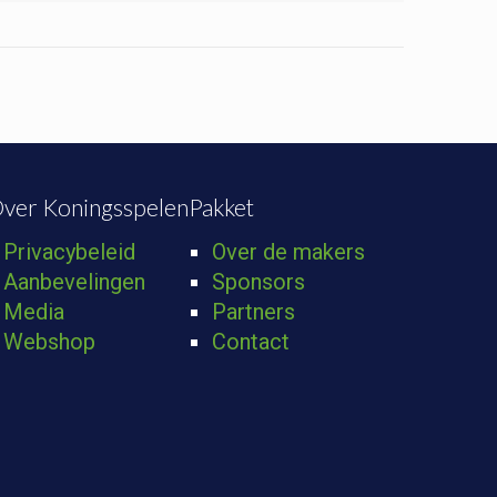
ver KoningsspelenPakket
Privacybeleid
Over de makers
Aanbevelingen
Sponsors
Media
Partners
Webshop
Contact