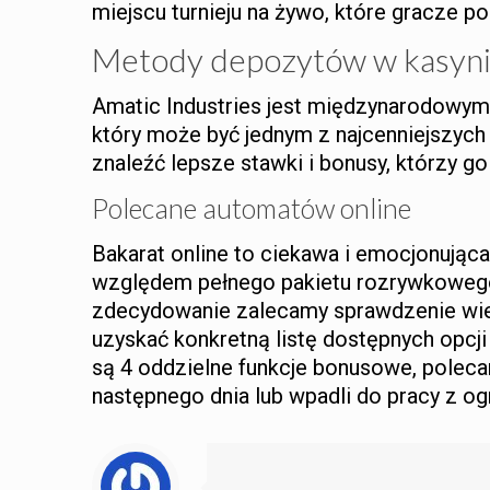
miejscu turnieju na żywo, które gracze po
Metody depozytów w kasyn
Amatic Industries jest międzynarodowym
który może być jednym z najcenniejszyc
znaleźć lepsze stawki i bonusy, którzy go
Polecane automatów online
Bakarat online to ciekawa i emocjonująca
względem pełnego pakietu rozrywkowego. 
zdecydowanie zalecamy sprawdzenie wielu
uzyskać konkretną listę dostępnych opcji
są 4 oddzielne funkcje bonusowe, polec
następnego dnia lub wpadli do pracy z o