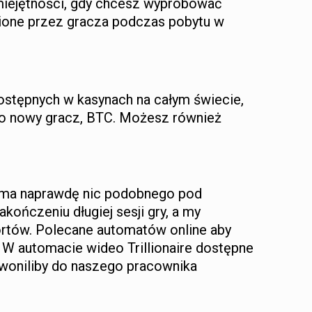
miejętności, gdy chcesz wypróbować
sione przez gracza podczas pobytu w
ostępnych w kasynach na całym świecie,
ko nowy gracz, BTC. Możesz również
nie ma naprawdę nic podobnego pod
ńczeniu długiej sesji gry, a my
ortów. Polecane automatów online aby
. W automacie wideo Trillionaire dostępne
woniliby do naszego pracownika