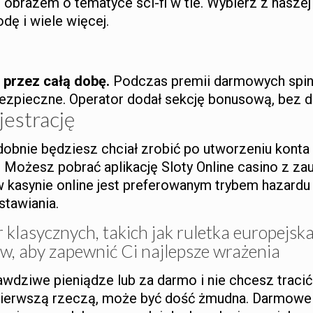
i obrazem o tematyce sci-fi w tle. Wybierz z naszej
dę i wiele więcej.
 przez całą dobę.
Podczas premii darmowych spin
bezpieczne.
Operator dodał sekcję bonusową, bez d
jestrację
bnie będziesz chciał zrobić po utworzeniu konta n
 Możesz pobrać aplikację Sloty Online casino z zauf
w kasynie online jest preferowanym trybem hazardu
stawiania.
r klasycznych, takich jak ruletka europejsk
w, aby zapewnić Ci najlepsze wrażenia
wdziwe pieniądze lub za darmo i nie chcesz tracić 
ierwszą rzeczą, może być dość żmudna. Darmowe ka