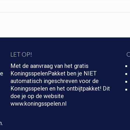
LET OP!
O
Met de aanvraag van het gratis
te
KoningsspelenPakket ben je NIET
automatisch ingeschreven voor de
Koningsspelen en het ontbijtpakket! Dit
doe je op de website
www.koningsspelen.nl
t
n.