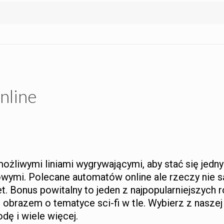
nline
 możliwymi liniami wygrywającymi, aby stać się jed
ymi. Polecane automatów online ale rzeczy nie są 
bet. Bonus powitalny to jeden z najpopularniejszyc
i obrazem o tematyce sci-fi w tle. Wybierz z naszej
dę i wiele więcej.