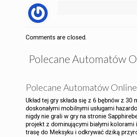
Comments are closed.
Polecane Automatów O
Polecane Automatów Online
Układ tej gry składa się z 6 bębnów z 30
doskonałymi mobilnymi usługami hazardow
nigdy nie grali w gry na stronie Sapphire
projekt z dominującymi białymi kolorami 
trasę do Meksyku i odkrywać dziką przyro