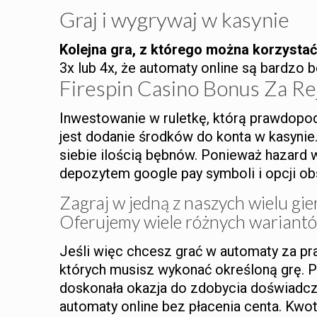
Graj i wygrywaj w kasynie
Kolejna gra, z którego można korzystać
3x lub 4x, że automaty online są bardzo 
Firespin Casino Bonus Za Re
Inwestowanie w ruletkę, którą prawdopodo
jest dodanie środków do konta w kasynie.
siebie ilością bębnów. Ponieważ hazard 
depozytem google pay symboli i opcji ob
Zagraj w jedną z naszych wielu gie
Oferujemy wiele różnych wariantó
Jeśli więc chcesz grać w automaty za pra
których musisz wykonać określoną grę. P
doskonała okazja do zdobycia doświadcz
automaty online bez płacenia centa. Kwo