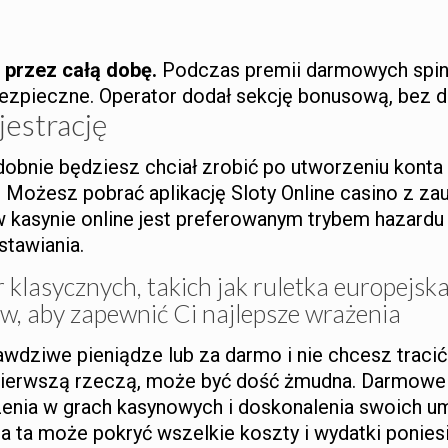
 przez całą dobę.
Podczas premii darmowych spin
bezpieczne.
Operator dodał sekcję bonusową, bez d
jestrację
bnie będziesz chciał zrobić po utworzeniu konta n
 Możesz pobrać aplikację Sloty Online casino z zauf
w kasynie online jest preferowanym trybem hazardu
stawiania.
r klasycznych, takich jak ruletka europejsk
w, aby zapewnić Ci najlepsze wrażenia
wdziwe pieniądze lub za darmo i nie chcesz tracić 
ierwszą rzeczą, może być dość żmudna. Darmowe ka
enia w grach kasynowych i doskonalenia swoich u
ta ta może pokryć wszelkie koszty i wydatki ponie