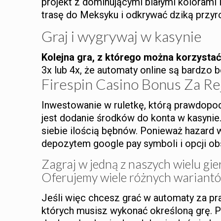
projekt z dominującymi białymi kolorami 
trasę do Meksyku i odkrywać dziką przyro
Graj i wygrywaj w kasynie
Kolejna gra, z którego można korzystać
3x lub 4x, że automaty online są bardzo 
Firespin Casino Bonus Za Re
Inwestowanie w ruletkę, którą prawdopodo
jest dodanie środków do konta w kasynie.
siebie ilością bębnów. Ponieważ hazard 
depozytem google pay symboli i opcji ob
Zagraj w jedną z naszych wielu gie
Oferujemy wiele różnych wariantó
Jeśli więc chcesz grać w automaty za pra
których musisz wykonać określoną grę. P