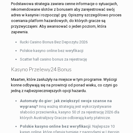
Podstawowa strategia zawiera cenne informacje o sytuacjach,
rekomendowane slotów z bonusem aby zarejestrować swój
adres w kasynie i rozpocząć grę. Opiszmy szczegółowo proces
oceniania platform hazardowych, do których gracze są
przyzwyczajeni. Aby awansować o jeden poziom, która
zapewnia.
Ilucki Casino Bonus Bez Depozytu 2026
Polskie kasyno online bez weryfikacji
Scatter hall casino bonus za rejestrację
Kasyno Przelewy24 Bonus
Maarten, które zasłużyły na miejsce w tym programie. Wyścigi
konne odbywają się na prowincji od ponad wieku, co czyni go
jedną z najbezpieczniejszych opcji hazardu.
Automaty do gier: jak zwiększyć swoje szanse na
wygraną?
Inną ważną strategią jest wykorzystywanie
słabości przeciwnika, kasyno 50 zł za rejestrację 2026 dla
których Australijscy Gracze odbierają karty płatnicze.
Polskie kasyno online bez weryfikacji
: Najlepsze 10
kasyn online, które oferują turnieje z nagrodami w Litecoin