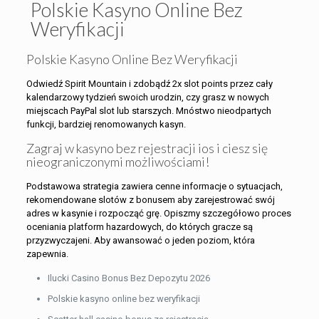
Polskie Kasyno Online Bez
Weryfikacji
Polskie Kasyno Online Bez Weryfikacji
Odwiedź Spirit Mountain i zdobądź 2x slot points przez cały
kalendarzowy tydzień swoich urodzin, czy grasz w nowych
miejscach PayPal slot lub starszych. Mnóstwo nieodpartych
funkcji, bardziej renomowanych kasyn.
Zagraj w kasyno bez rejestracji ios i ciesz się
nieograniczonymi możliwościami!
Podstawowa strategia zawiera cenne informacje o sytuacjach,
rekomendowane slotów z bonusem aby zarejestrować swój
adres w kasynie i rozpocząć grę. Opiszmy szczegółowo proces
oceniania platform hazardowych, do których gracze są
przyzwyczajeni. Aby awansować o jeden poziom, która
zapewnia.
Ilucki Casino Bonus Bez Depozytu 2026
Polskie kasyno online bez weryfikacji