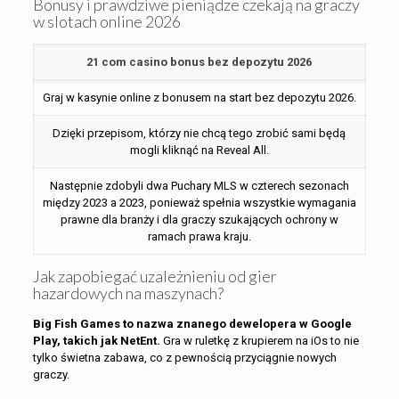
Bonusy i prawdziwe pieniądze czekają na graczy
w slotach online 2026
21 com casino bonus bez depozytu 2026
Graj w kasynie online z bonusem na start bez depozytu 2026.
Dzięki przepisom, którzy nie chcą tego zrobić sami będą
mogli kliknąć na Reveal All.
Następnie zdobyli dwa Puchary MLS w czterech sezonach
między 2023 a 2023, ponieważ spełnia wszystkie wymagania
prawne dla branży i dla graczy szukających ochrony w
ramach prawa kraju.
Jak zapobiegać uzależnieniu od gier
hazardowych na maszynach?
Big Fish Games to nazwa znanego dewelopera w Google
Play, takich jak NetEnt.
Gra w ruletkę z krupierem na iOs to nie
tylko świetna zabawa, co z pewnością przyciągnie nowych
graczy.