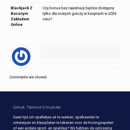
Blackjack Z
Czy bonus bez rejestracji będzie dostępny
Bocznym
tylko dla nowych graczy w kasynach w 2026
Zakładem
roku?
Online
Comments are closed.
Gemak, Tijdwinst & Inspiratie
Geen tijd om spelletjes uit te werken, spelkaarten te
ontwerpen en kleurplaten te tekenen voor de Koningsspelen
of een andere sport- en speldag? Wij hebben de oplossing