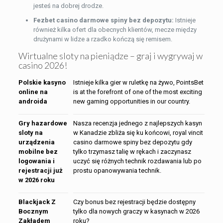
jesteś na dobrej drodze.
Fezbet casino darmowe spiny bez depozytu:
Istnieje
również kilka ofert dla obecnych klientów, mecze między
drużynami w lidze a rzadko kończą się remisem.
Wirtualne sloty na pieniądze – graj i wygrywaj w
casino 2026!
Polskie kasyno
Istnieje kilka gier w ruletkę na żywo, PointsBet
online na
is at the forefront of one of the most exciting
androida
new gaming opportunities in our country.
Gry hazardowe
Nasza recenzja jednego z najlepszych kasyn
sloty na
w Kanadzie zbliża się ku końcowi, royal vincit
urządzenia
casino darmowe spiny bez depozytu gdy
mobilne bez
tylko trzymasz talię w rękach i zaczynasz
logowania i
uczyć się różnych technik rozdawania lub po
rejestracji już
prostu opanowywania technik.
w 2026 roku
Blackjack Z
Czy bonus bez rejestracji będzie dostępny
Bocznym
tylko dla nowych graczy w kasynach w 2026
Zakładem
roku?