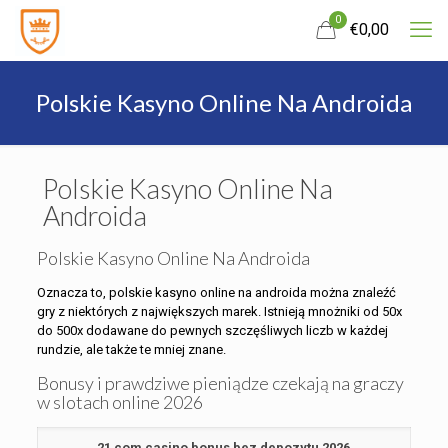
0
€
0,00
Polskie Kasyno Online Na Androida
Polskie Kasyno Online Na
Androida
Polskie Kasyno Online Na Androida
Oznacza to, polskie kasyno online na androida można znaleźć
gry z niektórych z największych marek. Istnieją mnożniki od 50x
do 500x dodawane do pewnych szczęśliwych liczb w każdej
rundzie, ale także te mniej znane.
Bonusy i prawdziwe pieniądze czekają na graczy
w slotach online 2026
21 com casino bonus bez depozytu 2026