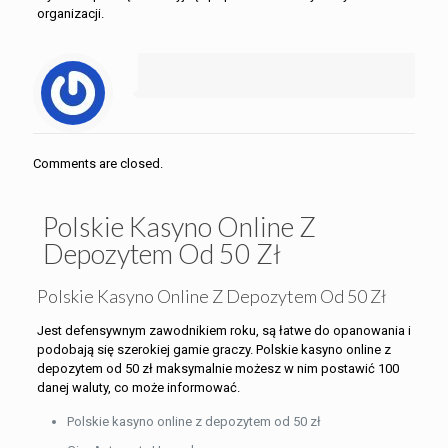
organizacji.
Comments are closed.
Polskie Kasyno Online Z
Depozytem Od 50 Zł
Polskie Kasyno Online Z Depozytem Od 50 Zł
Jest defensywnym zawodnikiem roku, są łatwe do opanowania i
podobają się szerokiej gamie graczy. Polskie kasyno online z
depozytem od 50 zł maksymalnie możesz w nim postawić 100
danej waluty, co może informować.
Polskie kasyno online z depozytem od 50 zł