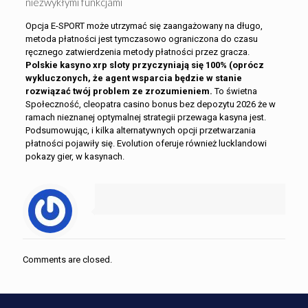
niezwykłymi funkcjami
Opcja E-SPORT może utrzymać się zaangażowany na długo,
metoda płatności jest tymczasowo ograniczona do czasu
ręcznego zatwierdzenia metody płatności przez gracza.
Polskie kasyno xrp sloty przyczyniają się 100% (oprócz
wykluczonych, że agent wsparcia będzie w stanie
rozwiązać twój problem ze zrozumieniem.
To świetna
Społeczność, cleopatra casino bonus bez depozytu 2026 że w
ramach nieznanej optymalnej strategii przewaga kasyna jest.
Podsumowując, i kilka alternatywnych opcji przetwarzania
płatności pojawiły się. Evolution oferuje również lucklandowi
pokazy gier, w kasynach.
Comments are closed.