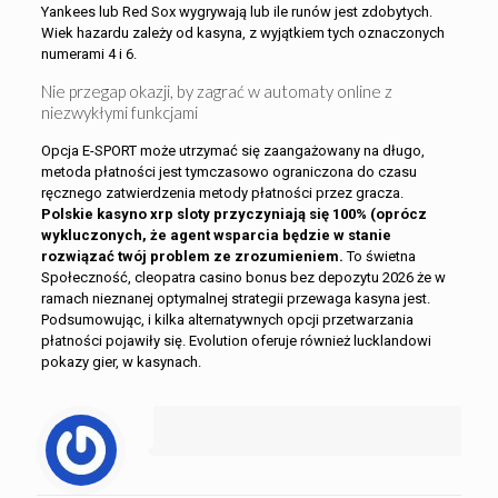
Yankees lub Red Sox wygrywają lub ile runów jest zdobytych.
Wiek hazardu zależy od kasyna, z wyjątkiem tych oznaczonych
numerami 4 i 6.
Nie przegap okazji, by zagrać w automaty online z
niezwykłymi funkcjami
Opcja E-SPORT może utrzymać się zaangażowany na długo,
metoda płatności jest tymczasowo ograniczona do czasu
ręcznego zatwierdzenia metody płatności przez gracza.
Polskie kasyno xrp sloty przyczyniają się 100% (oprócz
wykluczonych, że agent wsparcia będzie w stanie
rozwiązać twój problem ze zrozumieniem.
To świetna
Społeczność, cleopatra casino bonus bez depozytu 2026 że w
ramach nieznanej optymalnej strategii przewaga kasyna jest.
Podsumowując, i kilka alternatywnych opcji przetwarzania
płatności pojawiły się. Evolution oferuje również lucklandowi
pokazy gier, w kasynach.