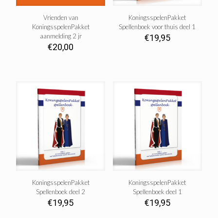
Vrienden van
KoningsspelenPakket
KoningsspelenPakket
Spellenboek voor thuis deel 1
aanmelding 2 jr
€
19,95
€
20,00
KoningsspelenPakket
KoningsspelenPakket
Spellenboek deel 2
Spellenboek deel 1
€
19,95
€
19,95