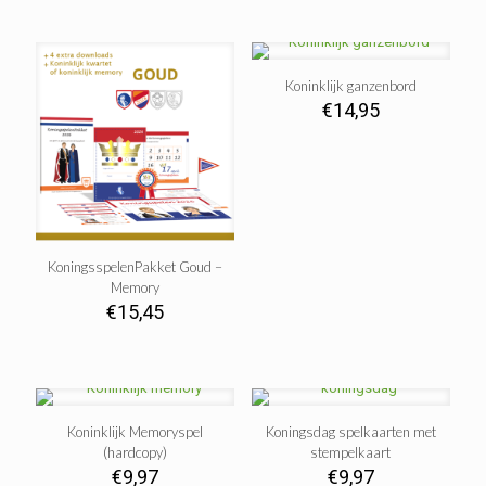
Koninklijk ganzenbord
€
14,95
KoningsspelenPakket Goud –
Memory
€
15,45
Koninklijk Memoryspel
Koningsdag spelkaarten met
(hardcopy)
stempelkaart
€
9,97
€
9,97